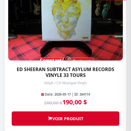
ED SHEERAN SUBTRACT ASYLUM RECORDS
VINYLE 33 TOURS
Vinyls / CD Musique
/
Vinyls
Date: 2026-05-17 | ID: 264114
190,00 $
200,00 $
VOIR PRODUIT