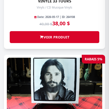
VINYLE 33 TOURS
Vinyls / CD Musique
/
Vinyls
Date: 2026-05-17 | ID: 264108
38,00 $
40,00 $
VOIR PRODUIT
RABAIS 5%