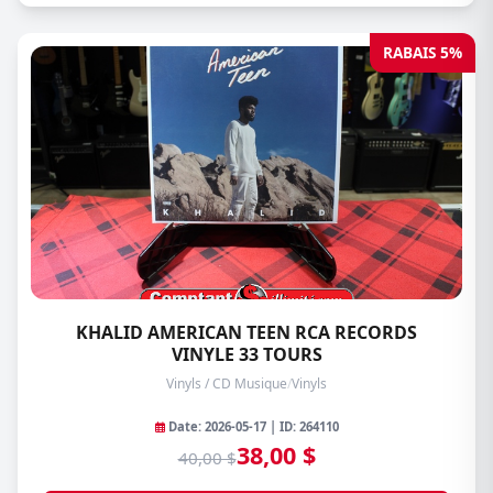
RABAIS 5%
KHALID AMERICAN TEEN RCA RECORDS
VINYLE 33 TOURS
Vinyls / CD Musique
/
Vinyls
Date: 2026-05-17 | ID: 264110
38,00 $
40,00 $