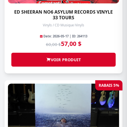
ED SHEERAN NO6 ASYLUM RECORDS VINYLE
33 TOURS
Vinyls / CD Musique
/
Vinyls
Date: 2026-05-17 | ID: 264113
57,00 $
60,00 $
VOIR PRODUIT
RABAIS 5%