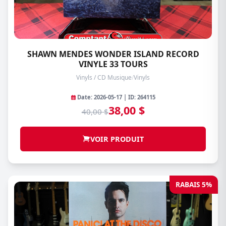
SHAWN MENDES WONDER ISLAND RECORD
VINYLE 33 TOURS
Vinyls / CD Musique
/
Vinyls
Date: 2026-05-17 | ID: 264115
38,00 $
40,00 $
VOIR PRODUIT
RABAIS 5%