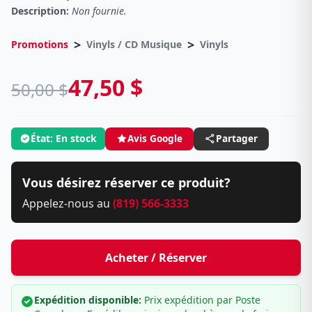
Description:
Non fournie.
>
>
Promotions
Vinyls / CD Musique
Vinyls
47,50 $
50,00 $
État: En stock
Avis Google
Partager
Vous désirez réserver ce produit?
Appelez-nous au
(819) 566-3333
Acheter / Réserver
Expédition disponible:
Prix expédition par Poste