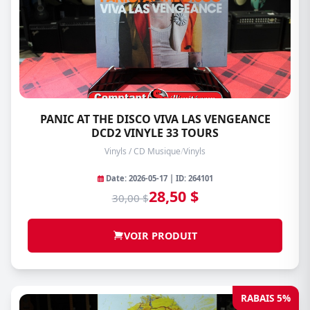
PANIC AT THE DISCO VIVA LAS VENGEANCE
DCD2 VINYLE 33 TOURS
Vinyls / CD Musique
/
Vinyls
Date: 2026-05-17 | ID: 264101
28,50 $
30,00 $
VOIR PRODUIT
RABAIS 5%