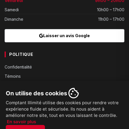
Vendredi
9h00 – 20h00
Samedi
10h00 – 17h00
Dimanche
11h00 – 17h00
Laisser un avis Google
POLITIQUE
Confidentialité
Témoins
Gouvernance
On utilise des cookies
Conditions
Comptant Illimité utilise des cookies pour rendre votre
Expédition
expérience fluide et sécurisée. Ils nous aident à
Retours
améliorer notre site, tout en vous laissant le contrôle.
En savoir plus