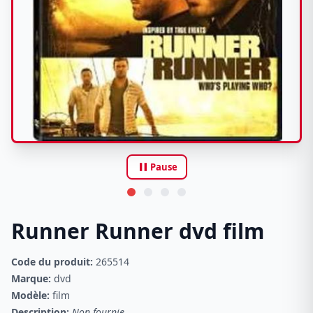
pause
Pause
Runner Runner dvd film
Code du produit:
265514
Marque:
dvd
Modèle:
film
Description:
Non fournie.