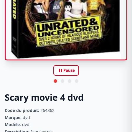
pause
Pause
Scary movie 4 dvd
Code du produit:
264362
Marque:
dvd
Modèle:
dvd
Description:
Non fournie.