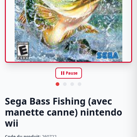
pause
Pause
Sega Bass Fishing (avec
manette canne) nintendo
wii
Code du produit:
260722