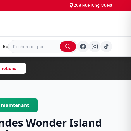
268 Rue King Ouest
TRE
romotions →
$ maintenant!
des Wonder Island