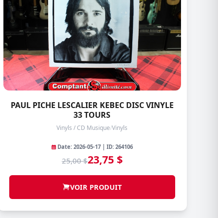
PAUL PICHE LESCALIER KEBEC DISC VINYLE
33 TOURS
Vinyls / CD Musique
/
Vinyls
Date: 2026-05-17 | ID: 264106
23,75 $
25,00 $
VOIR PRODUIT