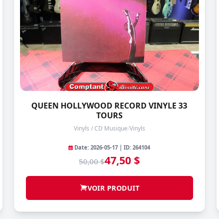
QUEEN HOLLYWOOD RECORD VINYLE 33
TOURS
Vinyls / CD Musique
/
Vinyls
Date: 2026-05-17 | ID: 264104
47,50 $
50,00 $
VOIR PRODUIT