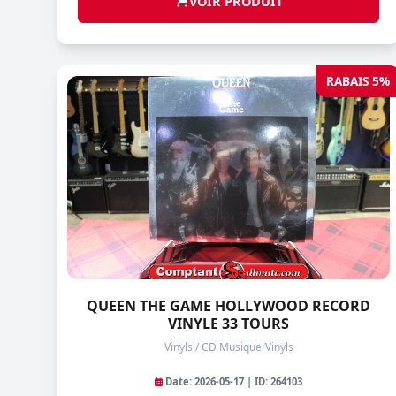
VOIR PRODUIT
RABAIS 5%
QUEEN THE GAME HOLLYWOOD RECORD
VINYLE 33 TOURS
Vinyls / CD Musique
/
Vinyls
Date: 2026-05-17 | ID: 264103