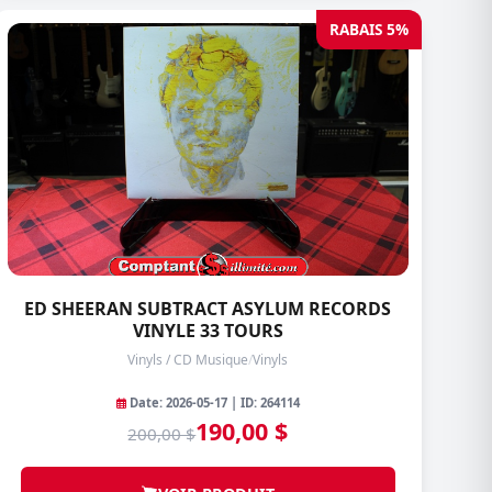
RABAIS 5%
ED SHEERAN SUBTRACT ASYLUM RECORDS
VINYLE 33 TOURS
Vinyls / CD Musique
/
Vinyls
Date: 2026-05-17 | ID: 264114
190,00 $
200,00 $