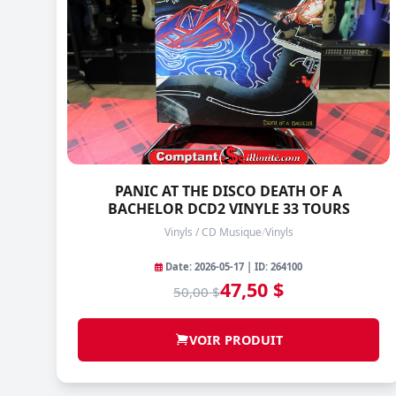
PANIC AT THE DISCO DEATH OF A
BACHELOR DCD2 VINYLE 33 TOURS
Vinyls / CD Musique
/
Vinyls
Date: 2026-05-17 | ID: 264100
47,50 $
50,00 $
VOIR PRODUIT