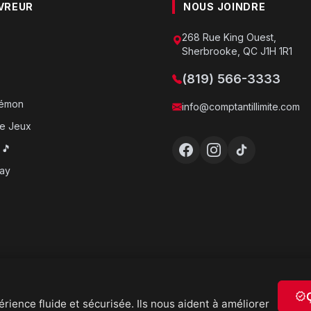
VREUR
NOUS JOINDRE
268 Rue King Ouest,
Sherbrooke, QC J1H 1R1
(819) 566-3333
o
kémon
info@comptantillimite.com
e Jeux
 🎵
ray
verified
rience fluide et sécurisée. Ils nous aident à améliorer