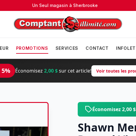
Un Seul magasin à
Sherbrooke
EUR
PROMOTIONS
SERVICES
CONTACT
INFOLET
 5%
Économisez
2,00 $
sur cet article!
Voir toutes les p
Économisez 2,00 
Shawn Men