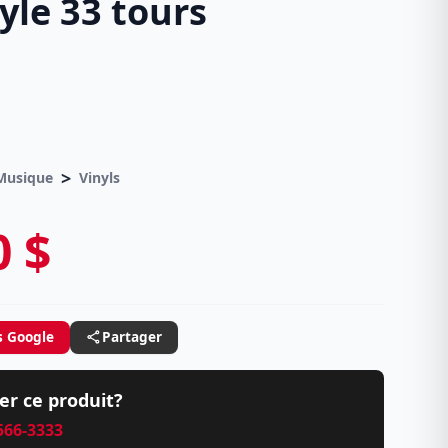
yle 33 tours
>
 Musique
Vinyls
0 $
s Google
Partager
er ce produit?
 566-3333