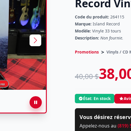
Record Vin
Code du produit:
264115
Marque:
Island Record
Modèle:
Vinyle 33 tours
Description:
Non fournie.
>
Promotions
Vinyls / CD
38,0
40,00 $
État: En stock
Avi
Vous désirez réserv
Appelez-nous au
(819)