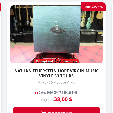
RABAIS 5%
NATHAN FEUERSTEIN HOPE VIRGIN MUSIC
VINYLE 33 TOURS
Vinyls / CD Musique
/
Vinyls
Date: 2026-05-17 | ID: 264108
38,00 $
40,00 $