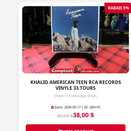
RABAIS 5%
KHALID AMERICAN TEEN RCA RECORDS
VINYLE 33 TOURS
Vinyls / CD Musique
/
Vinyls
Date: 2026-05-17 | ID: 264110
38,00 $
40,00 $