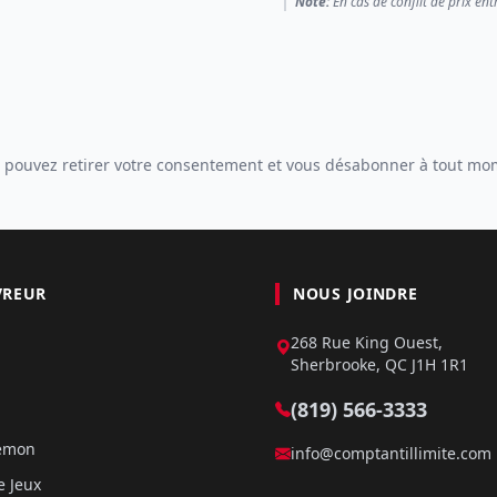
Note:
En cas de conflit de prix ent
 pouvez retirer votre consentement et vous désabonner à tout mo
VREUR
NOUS JOINDRE
268 Rue King Ouest,
Sherbrooke, QC J1H 1R1
(819) 566-3333
kémon
info@comptantillimite.com
e Jeux