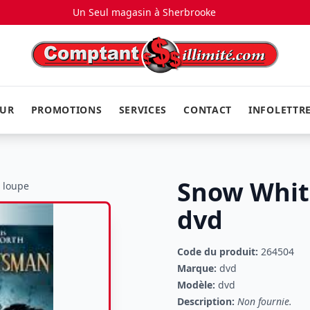
Un Seul magasin à
Sherbrooke
EUR
PROMOTIONS
SERVICES
CONTACT
INFOLETTR
Snow Whit
a loupe
dvd
Code du produit:
264504
Marque:
dvd
Modèle:
dvd
Description:
Non fournie.