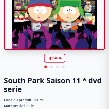
pause
Pause
South Park Saison 11 * dvd
serie
Code du produit:
260791
Marque:
dvd serie