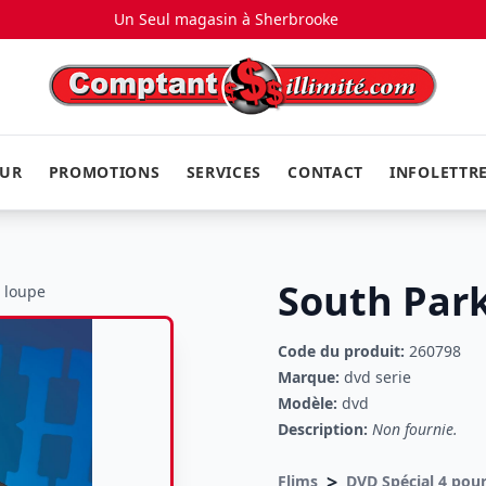
Un Seul magasin à
Sherbrooke
EUR
PROMOTIONS
SERVICES
CONTACT
INFOLETTR
South Park
a loupe
Code du produit:
260798
Marque:
dvd serie
Modèle:
dvd
Description:
Non fournie.
>
Flims