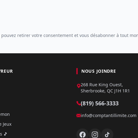
 pouvez retirer votre consentement et vous désabonner à tout mo
VREUR
NOUS JOINDRE
268 Rue King Ouest,
Sherbrooke, QC J1H 1R1
(819) 566-3333
kémon
info@comptantillimite.com
e Jeux
s 🎵