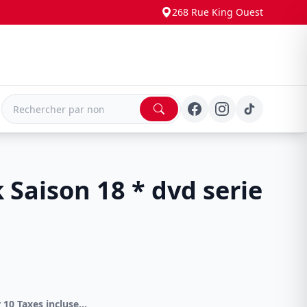
268 Rue King Ouest
E
 Saison 18 * dvd serie
DVD Spécial 4 pour 10 Taxes incluses sur -4.00$