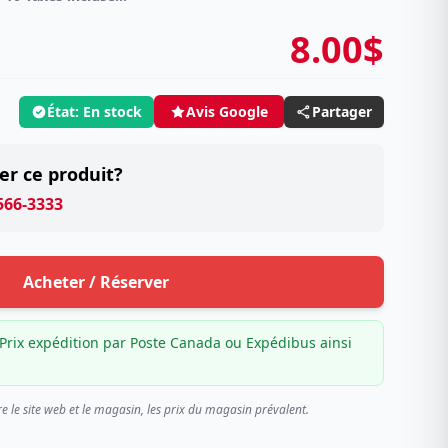
8.00$
État: En stock
Partager
Avis Google
er ce produit?
 566-3333
Acheter / Réserver
Prix expédition par Poste Canada ou Expédibus ainsi
re le site web et le magasin, les prix du magasin prévalent.