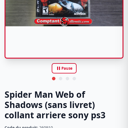
pause
Pause
Spider Man Web of
Shadows (sans livret)
collant arriere sony ps3
Code du produit:
260910