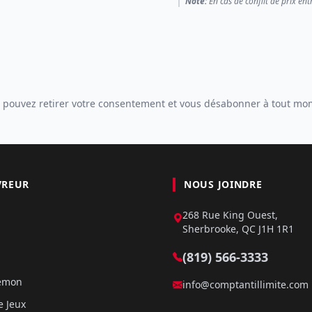
Note:
En cas de conflit de prix ent
 pouvez retirer votre consentement et vous désabonner à tout mo
VREUR
NOUS JOINDRE
268 Rue King Ouest,
Sherbrooke, QC J1H 1R1
(819) 566-3333
kémon
info@comptantillimite.com
e Jeux