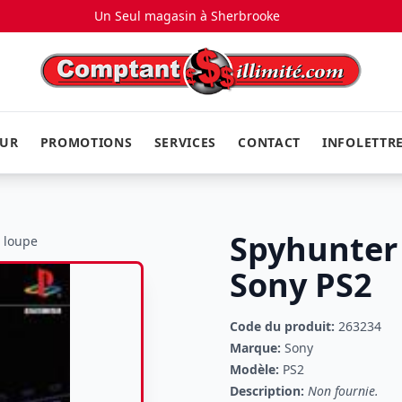
Un Seul magasin à
Sherbrooke
EUR
PROMOTIONS
SERVICES
CONTACT
INFOLETTR
Spyhunter
a loupe
Sony PS2
Code du produit:
263234
Marque:
Sony
Modèle:
PS2
Description:
Non fournie.