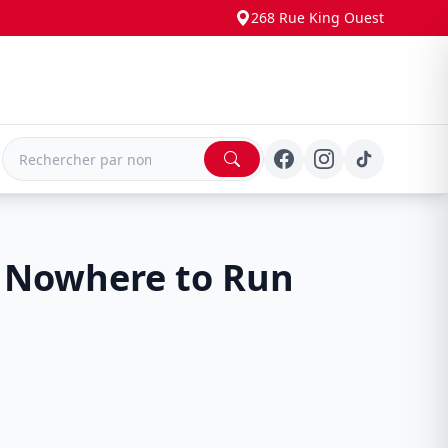
268 Rue King Ouest
E
 Nowhere to Run