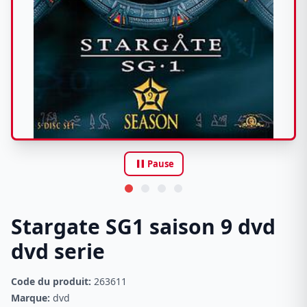
pause
Pause
Stargate SG1 saison 9 dvd
dvd serie
Code du produit:
263611
Marque:
dvd