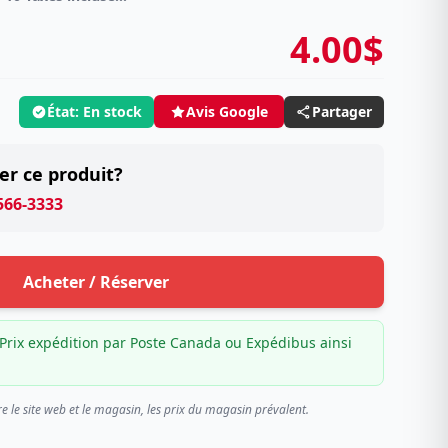
4.00$
État: En stock
Partager
Avis Google
er ce produit?
 566-3333
Acheter / Réserver
Prix expédition par Poste Canada ou Expédibus ainsi
re le site web et le magasin, les prix du magasin prévalent.