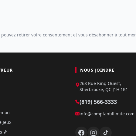
 pouvez retirer votre consentement et vous désabonner à tout mo
VREUR
NOUS JOINDRE
268 Rue King Ouest,
Sherbrooke, QC J1H 1R1
(819) 566-3333
kémon
info@comptantillimite.com
e Jeux
s 🎵