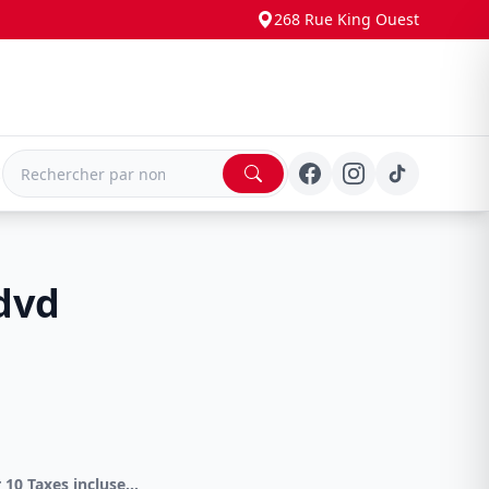
268 Rue King Ouest
E
dvd
DVD Spécial 4 pour 10 Taxes incluses sur -4.00$