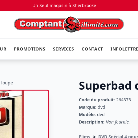
Un Seul magasin à
Sherbrooke
EUR
PROMOTIONS
SERVICES
CONTACT
INFOLETTR
Superbad 
a loupe
Code du produit:
264375
Marque:
dvd
Modèle:
dvd
Description:
Non fournie.
>
Flims