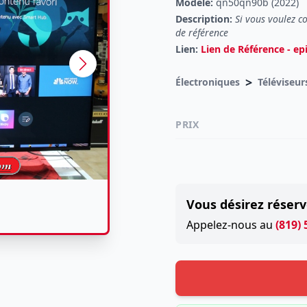
Modèle:
qn50qn90b (2022)
Description:
Si vous voulez c
de référence
Lien:
Lien de Référence - ep
>
Électroniques
Téléviseu
PRIX
Vous désirez réserv
Appelez-nous au
(819)