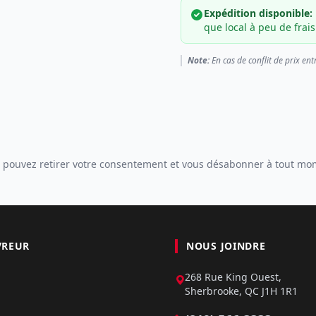
Expédition disponible:
que local à peu de frais
Note:
En cas de conflit de prix ent
 pouvez retirer votre consentement et vous désabonner à tout mo
VREUR
NOUS JOINDRE
268 Rue King Ouest,
Sherbrooke, QC J1H 1R1