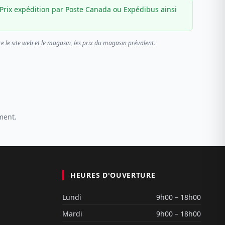
Prix expédition par Poste Canada ou Expédibus ainsi
re le site web et le magasin, les prix du magasin prévalent.
ment.
HEURES D'OUVERTURE
Lundi
9h00 – 18h00
Mardi
9h00 – 18h00