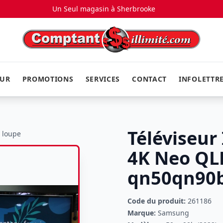
Un Seul magasin à
Sherbrooke
EUR
PROMOTIONS
SERVICES
CONTACT
INFOLETTR
Téléviseur
a loupe
4K Neo QL
qn50qn90b
Code du produit:
261186
Marque:
Samsung