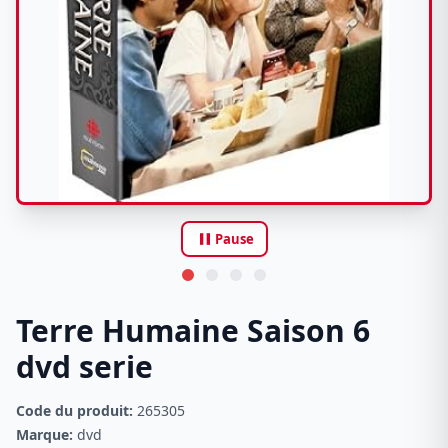
pause
Pause
Terre Humaine Saison 6
dvd serie
Code du produit:
265305
Marque:
dvd