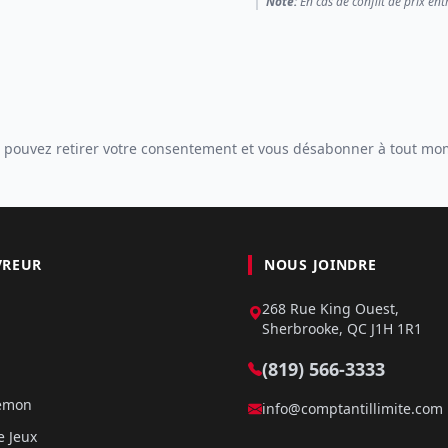
Note:
En cas de conflit de prix ent
 pouvez retirer votre consentement et vous désabonner à tout mo
VREUR
NOUS JOINDRE
268 Rue King Ouest,
Sherbrooke, QC J1H 1R1
(819) 566-3333
kémon
info@comptantillimite.com
e Jeux