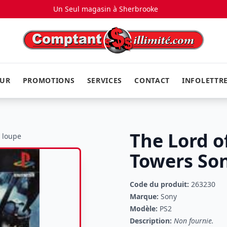
Un Seul magasin à
Sherbrooke
EUR
PROMOTIONS
SERVICES
CONTACT
INFOLETTR
The Lord o
a loupe
Towers So
Code du produit:
263230
Marque:
Sony
Modèle:
PS2
Description:
Non fournie.