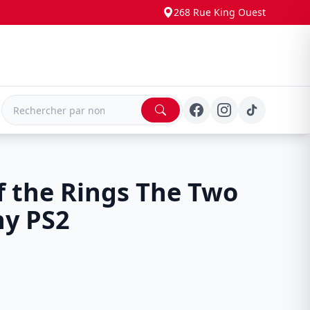
268 Rue King Ouest
E
f the Rings The Two
ny PS2