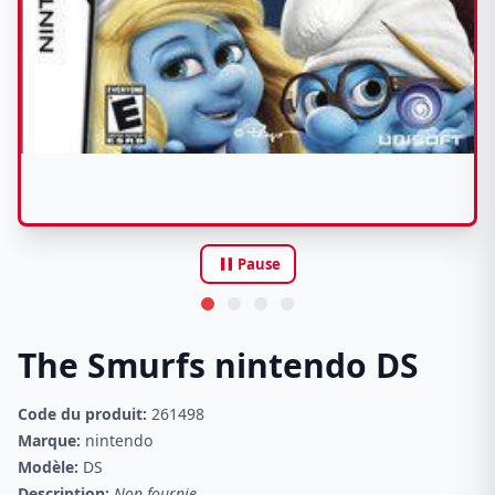
pause
Pause
The Smurfs nintendo DS
Code du produit:
261498
Marque:
nintendo
Modèle:
DS
Description:
Non fournie.