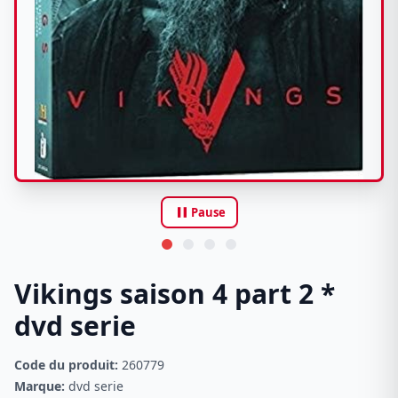
pause
Pause
Vikings saison 4 part 2 *
dvd serie
Code du produit:
260779
Marque:
dvd serie