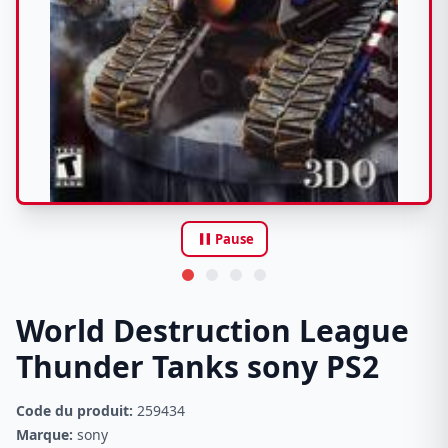
pause
Pause
World Destruction League
Thunder Tanks sony PS2
Code du produit:
259434
Marque:
sony