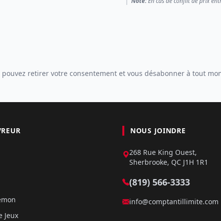
Note:
En cas de conflit de prix ent
 pouvez retirer votre consentement et vous désabonner à tout mo
VREUR
NOUS JOINDRE
268 Rue King Ouest,
Sherbrooke, QC J1H 1R1
(819) 566-3333
kémon
info@comptantillimite.com
e Jeux