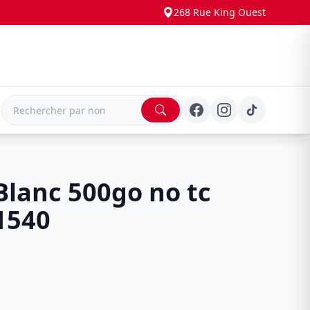
268 Rue King Ouest
E
lanc 500go no tc
1540