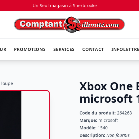
Un Seul magasin à
Sherbrooke
EUR
PROMOTIONS
SERVICES
CONTACT
INFOLETTR
Xbox One B
a loupe
microsoft 
Code du produit:
264268
Marque:
microsoft
Modèle:
1540
Description:
Non fournie.