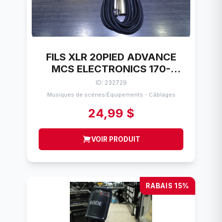
FILS XLR 20PIED ADVANCE
MCS ELECTRONICS 170-
00XLR20-LOC
ID: 232729
Musiques de scènes
Équipements - Câblages
/
24,99 $
VOIR PRODUIT
RABAIS 15%