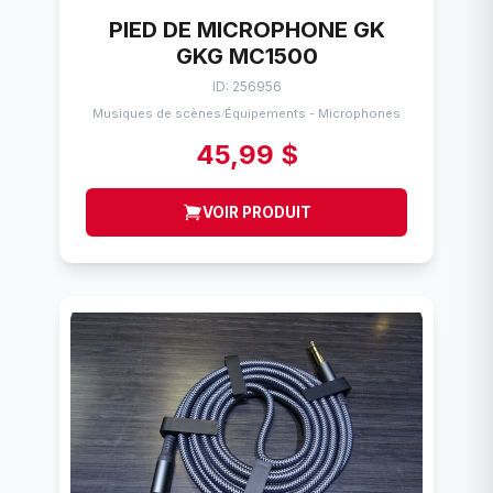
PIED DE MICROPHONE GK
GKG MC1500
ID: 256956
Musiques de scènes
Équipements - Microphones
/
45,99 $
VOIR PRODUIT