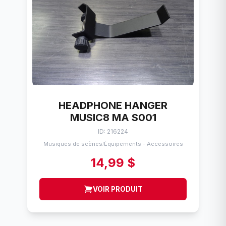
HEADPHONE HANGER
MUSIC8 MA S001
ID: 216224
Musiques de scènes
Équipements - Accessoires
/
14,99 $
VOIR PRODUIT