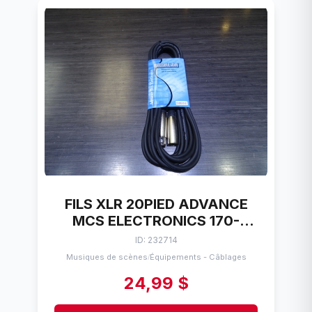
FILS XLR 20PIED ADVANCE
MCS ELECTRONICS 170-
00XLR20-LOC
ID: 232714
Musiques de scènes
Équipements - Câblages
/
24,99 $