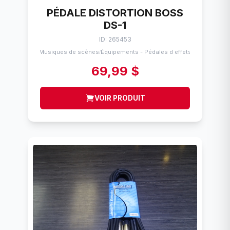
PÉDALE DISTORTION BOSS
DS-1
ID: 265453
Musiques de scènes
Équipements - Pédales d effets
/
69,99 $
VOIR PRODUIT