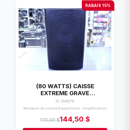
RABAIS 15%
(80 WATTS) CAISSE
EXTREME GRAVE
(SUBWOOFER) ACTIF
ID: 258676
CANTON AS1 25
Musiques de scènes
Équipements - Amplificateurs
/
144,50 $
170,00 $