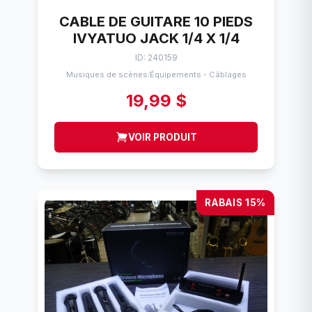
CABLE DE GUITARE 10 PIEDS
IVYATUO JACK 1/4 X 1/4
ID: 240159
Musiques de scènes
Équipements - Câblages
/
19,99 $
VOIR PRODUIT
RABAIS 15%