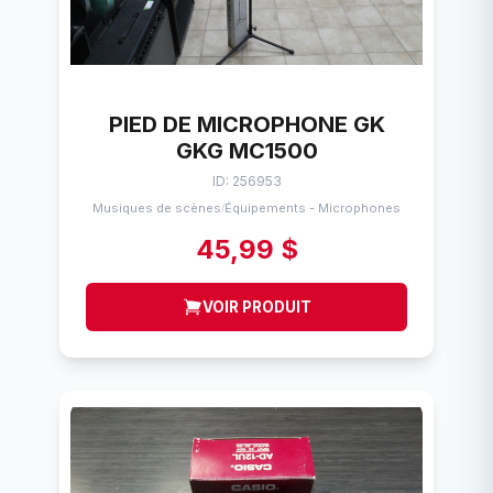
PIED DE MICROPHONE GK
GKG MC1500
ID: 256953
Musiques de scènes
Équipements - Microphones
/
45,99 $
VOIR PRODUIT