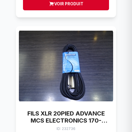
VOIR PRODUIT
FILS XLR 20PIED ADVANCE
MCS ELECTRONICS 170-
00XLR20-LOC
ID: 232736