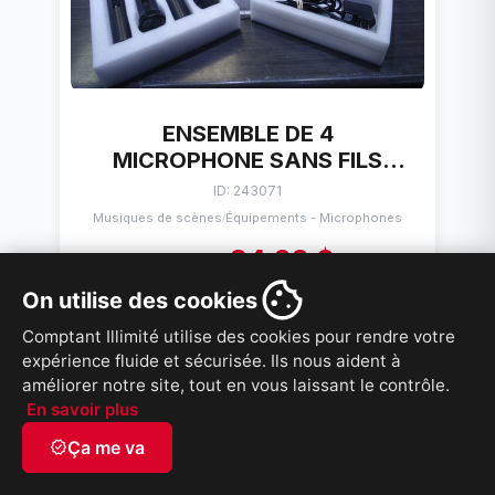
ENSEMBLE DE 4
MICROPHONE SANS FILS
PROFESSIONAL WIRELESS
ID: 243071
MICROPHONE
Musiques de scènes
Équipements - Microphones
/
84,99 $
99,99 $
On utilise des cookies
VOIR PRODUIT
Comptant Illimité utilise des cookies pour rendre votre
expérience fluide et sécurisée. Ils nous aident à
améliorer notre site, tout en vous laissant le contrôle.
En savoir plus
RABAIS 5%
verified
Ça me va