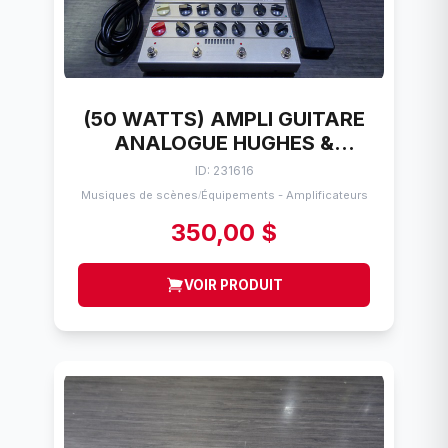
(50 WATTS) AMPLI GUITARE
ANALOGUE HUGHES &
KETTNER AMP MAN
ID: 231616
CLASSIC
Musiques de scènes
Équipements - Amplificateurs
/
350,00 $
VOIR PRODUIT