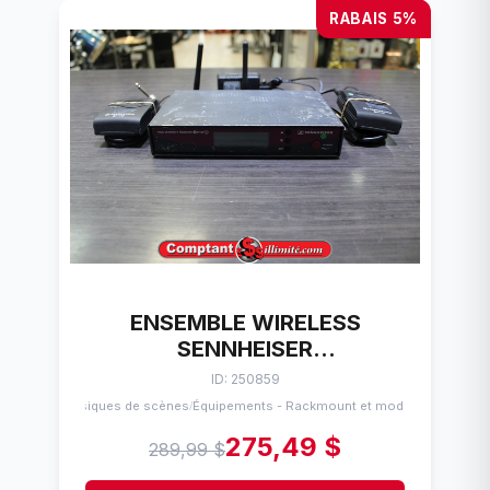
RABAIS 5%
ENSEMBLE WIRELESS
SENNHEISER
EW100/EW100G2/EW100G3
ID: 250859
Musiques de scènes
Équipements - Rackmount et modules
/
275,49 $
289,99 $