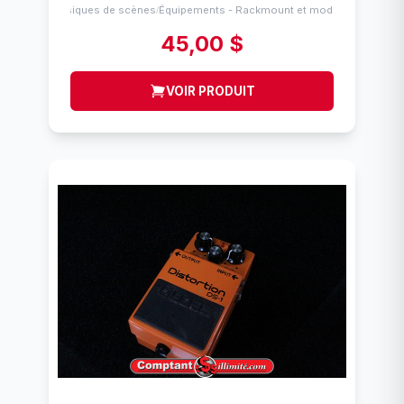
Musiques de scènes
Équipements - Rackmount et modules
/
45,00 $
VOIR PRODUIT