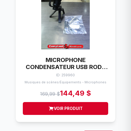
MICROPHONE
CONDENSATEUR USB RODE
NT-USB
ID: 259960
Musiques de scènes
Équipements - Microphones
/
144,49 $
169,99 $
VOIR PRODUIT