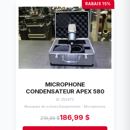
RABAIS 15%
MICROPHONE
CONDENSATEUR APEX 580
ID: 252472
Musiques de scènes
Équipements - Microphones
/
186,99 $
219,99 $