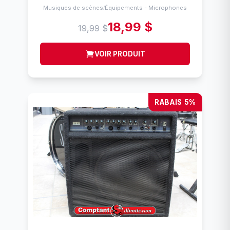
Musiques de scènes
Équipements - Microphones
/
18,99 $
19,99 $
VOIR PRODUIT
RABAIS 5%