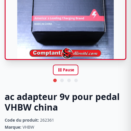
pause
Pause
ac adapteur 9v pour pedal
VHBW china
Code du produit:
262361
Marque:
VHBW