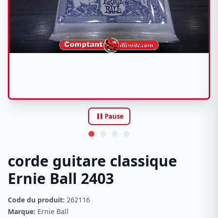
pause
Pause
corde guitare classique
Ernie Ball 2403
Code du produit:
262116
Marque:
Ernie Ball