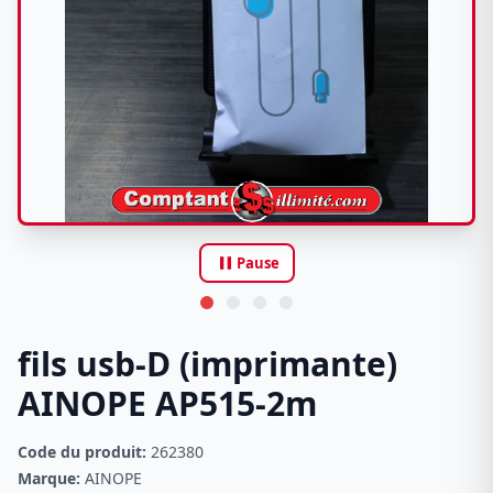
pause
Pause
fils usb-D (imprimante)
AINOPE AP515-2m
Code du produit:
262380
Marque:
AINOPE