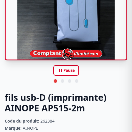
pause
Pause
fils usb-D (imprimante)
AINOPE AP515-2m
Code du produit:
262384
Marque:
AINOPE