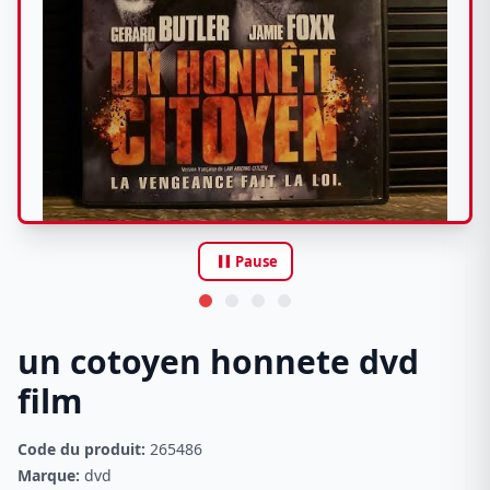
pause
Pause
un cotoyen honnete dvd
film
Code du produit:
265486
Marque:
dvd