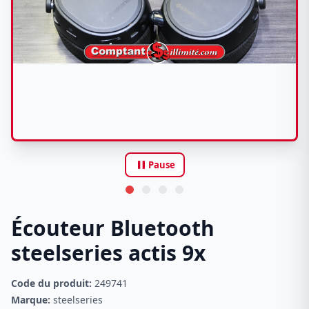
pause
Pause
Écouteur Bluetooth
steelseries actis 9x
Code du produit:
249741
Marque:
steelseries