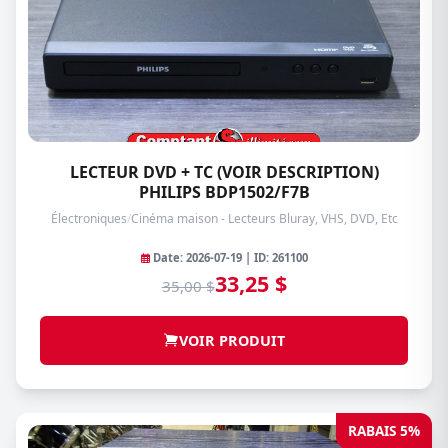
LECTEUR DVD + TC (VOIR DESCRIPTION)
PHILIPS BDP1502/F7B
Électroniques
/
Cinéma maison - Lecteurs Bluray, VHS, DVD, Etc
Date: 2026-07-19 | ID: 261100
33,25 $
35,00 $
VOIR PRODUIT
RABAIS 5%