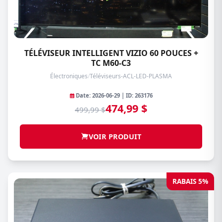
TÉLÉVISEUR INTELLIGENT VIZIO 60 POUCES +
TC M60-C3
Électroniques
/
Téléviseurs-ACL-LED-PLASMA
Date: 2026-06-29 | ID: 263176
474,99 $
499,99 $
VOIR PRODUIT
RABAIS 5%