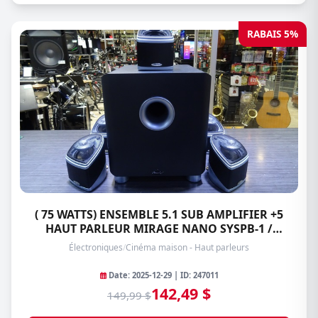
RABAIS 5%
( 75 WATTS) ENSEMBLE 5.1 SUB AMPLIFIER +5
HAUT PARLEUR MIRAGE NANO SYSPB-1 /
SAT5PB-1
Électroniques
/
Cinéma maison - Haut parleurs
Date: 2025-12-29 | ID: 247011
142,49 $
149,99 $