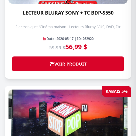
LECTEUR BLURAY SONY + TC BDP-S550
Électroniques
/
Cinéma maison - Lecteurs Bluray, VHS, DVD, Etc
Date: 2026-05-17 | ID: 262920
56,99 $
59,99 $
VOIR PRODUIT
RABAIS 5%