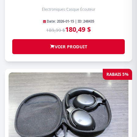
Électroniques
/
Casque Écouteur
Date: 2026-01-15 | ID: 248435
180,49 $
189,99 $
VOIR PRODUIT
RABAIS 5%