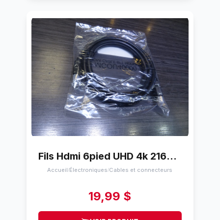
Fils Hdmi 6pied UHD 4k 2160p UST MCOU40000
Accueil
Électroniques
Cables et connecteurs
/
/
19,99 $