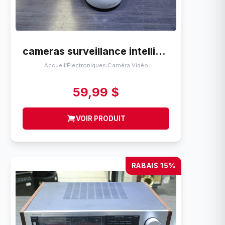
cameras surveillance intelligentes Bazz Wfcan360
Accueil
Électroniques
Caméra Vidéo
/
/
59,99 $
VOIR PRODUIT
RABAIS 15%