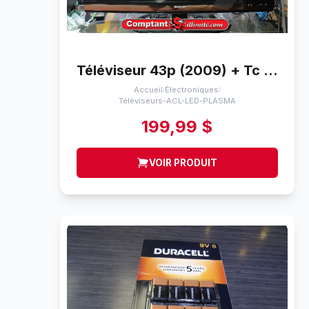
Téléviseur 43p (2009) + Tc Sharp Aquos lc-40e67un
Accueil
Électroniques
/
/
Téléviseurs-ACL-LED-PLASMA
199,99 $
VOIR PRODUIT