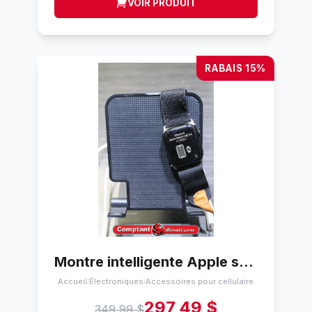
VOIR PRODUIT
RABAIS 15%
Montre intelligente Apple series 10 - a2997
Accueil
Électroniques
Accessoires pour cellulaire
/
/
297,49 $
349,99 $