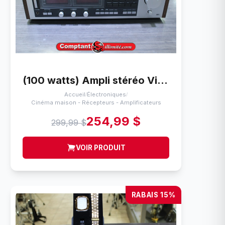
(100 watts) Ampli stéréo Vintage Realistic sta-2500
Accueil
Électroniques
/
/
Cinéma maison - Récepteurs - Amplificateurs
254,99 $
299,99 $
VOIR PRODUIT
RABAIS 15%