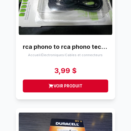
rca phono to rca phono technicontact ac-01
Accueil
Électroniques
Cables et connecteurs
/
/
3,99 $
VOIR PRODUIT