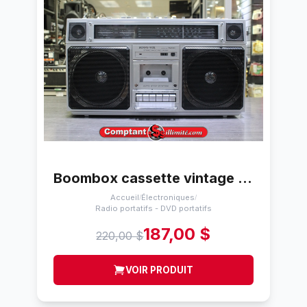
Boombox cassette vintage (voir note) sunny vox , 5200
Accueil
Électroniques
/
/
Radio portatifs - DVD portatifs
187,00 $
220,00 $
VOIR PRODUIT