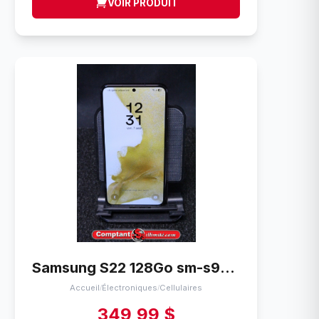
VOIR PRODUIT
Samsung S22 128Go sm-s901w
Accueil
Électroniques
Cellulaires
/
/
349,99 $