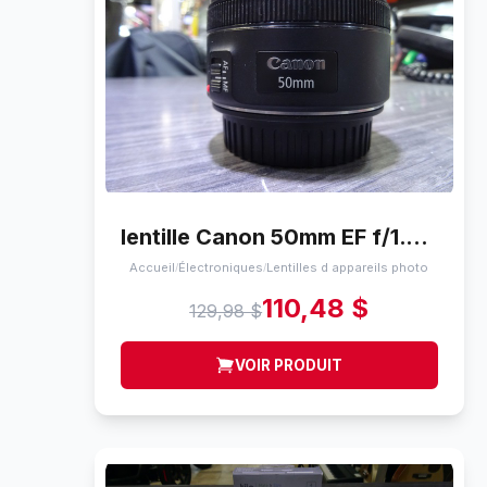
lentille Canon 50mm EF f/1.8 STM 0.35m/1.1ft
Accueil
Électroniques
Lentilles d appareils photo
/
/
110,48 $
129,98 $
VOIR PRODUIT