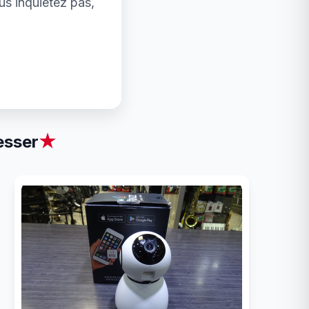
us inquiétez pas,
esser
★