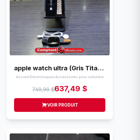
apple watch ultra (Gris Titanium) mqf53vc/a
Accueil
Électroniques
Accessoires pour cellulaire
/
/
637,49 $
749,99 $
VOIR PRODUIT