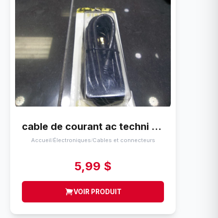
cable de courant ac techni contact VC-01
Accueil
Électroniques
Cables et connecteurs
/
/
5,99 $
VOIR PRODUIT