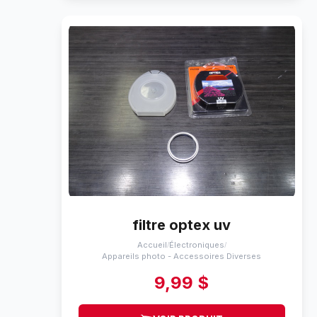
filtre optex uv
Accueil
Électroniques
/
/
Appareils photo - Accessoires Diverses
9,99 $