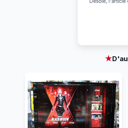
Désolé, l'articl
★
D'au