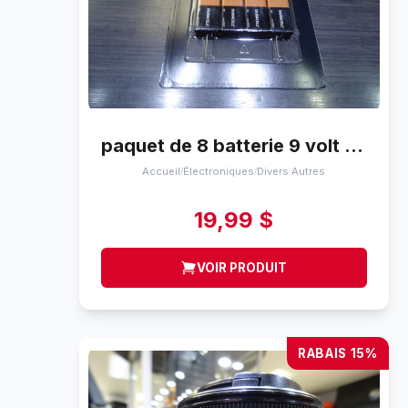
paquet de 8 batterie 9 volt duracell mars 2027
Accueil
Électroniques
Divers Autres
/
/
19,99 $
VOIR PRODUIT
RABAIS 15%