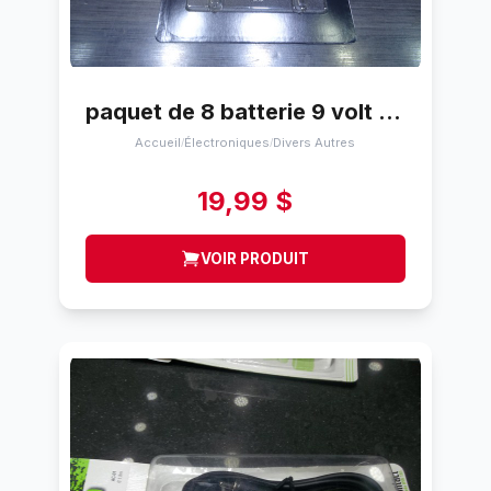
paquet de 8 batterie 9 volt duracell mars 2027
Accueil
Électroniques
Divers Autres
/
/
19,99 $
VOIR PRODUIT