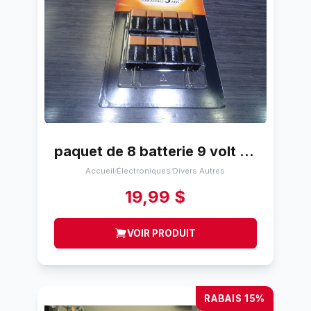
paquet de 8 batterie 9 volt duracell mars 2027
Accueil
Électroniques
Divers Autres
/
/
19,99 $
VOIR PRODUIT
RABAIS 15%