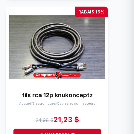
RABAIS 15%
fils rca 12p knukonceptz
Accueil
Électroniques
Cables et connecteurs
/
/
21,23 $
24,98 $