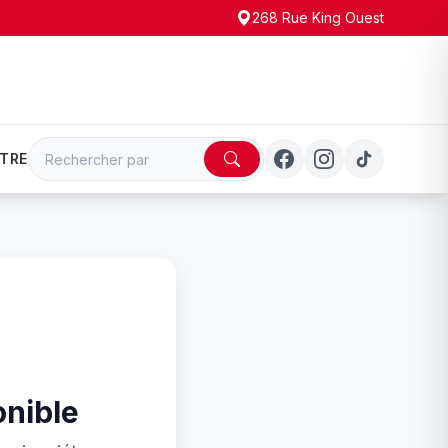
268 Rue King Ouest
TRE
onible