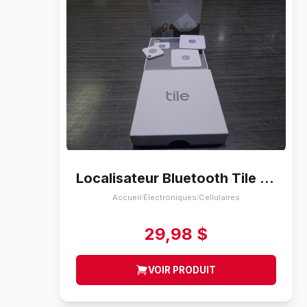
Localisateur Bluetooth Tile mate + slim combo 4 pack
Accueil
Électroniques
Cellulaires
/
/
29,98 $
VOIR PRODUIT