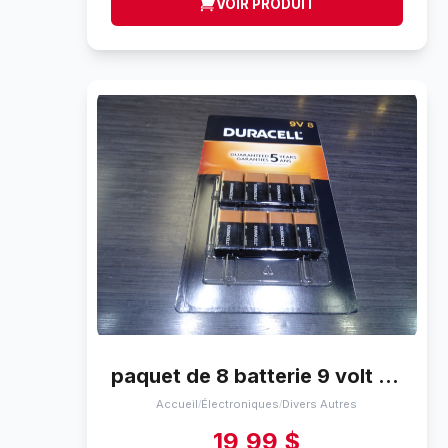
VOIR PRODUIT
paquet de 8 batterie 9 volt duracell mars 2027
Accueil
Électroniques
Divers Autres
/
/
19,99 $