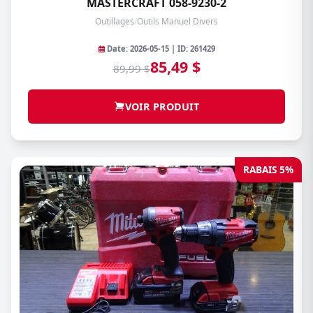
MASTERCRAFT 058-9230-2
Outillages
/
Outils Manuel Divers
Date: 2026-05-15 | ID: 261429
85,49 $
89,99 $
VOIR PRODUIT
RABAIS 5%