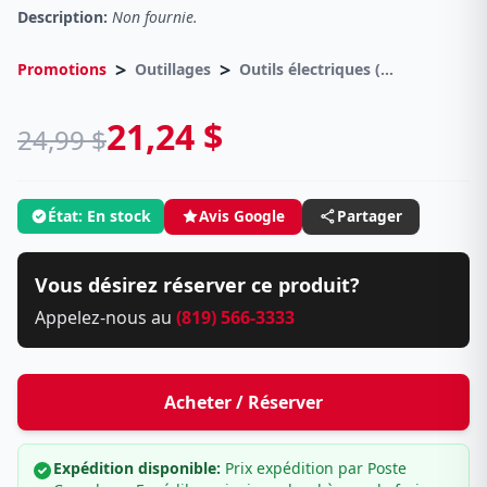
Description:
Non fournie.
>
>
Promotions
Outillages
Outils électriques (Liquidation Finale)
21,24 $
24,99 $
État: En stock
Avis Google
Partager
Vous désirez réserver ce produit?
Appelez-nous au
(819) 566-3333
Acheter / Réserver
Expédition disponible:
Prix expédition par Poste