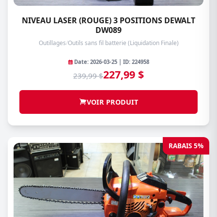
NIVEAU LASER (ROUGE) 3 POSITIONS DEWALT
DW089
Outillages
/
Outils sans fil batterie (Liquidation Finale)
Date: 2026-03-25 | ID: 224958
227,99 $
239,99 $
VOIR PRODUIT
RABAIS 5%