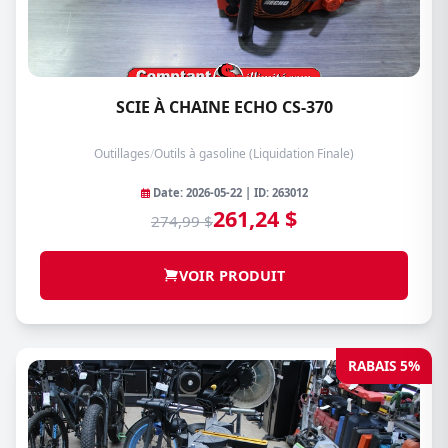
SCIE À CHAINE ECHO CS-370
Outillages
/
Outils à gasoline (Liquidation Finale)
Date: 2026-05-22 | ID: 263012
261,24 $
274,99 $
VOIR PRODUIT
RABAIS 5%