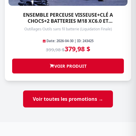
ENSEMBLE PERCEUSE VISSEUSE+CLÉ A
CHOCS+2 BATTERIES M18 XC6.0 ET
1.5AH+CHARGEUR MILWAUKEE 2953-20/2703-
Outillages
/
Outils sans fil batterie (Liquidation Finale)
20
Date: 2026-04-30 | ID: 243425
379,98 $
399,98 $
VOIR PRODUIT
Voir toutes les promotions →