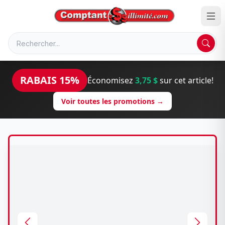
RABAIS 15%
Économisez
3,75 $
sur cet article!
Voir toutes les promotions →