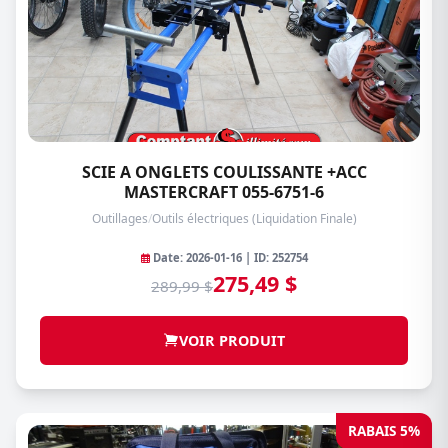
SCIE A ONGLETS COULISSANTE +ACC
MASTERCRAFT 055-6751-6
Outillages
/
Outils électriques (Liquidation Finale)
Date: 2026-01-16 | ID: 252754
275,49 $
289,99 $
VOIR PRODUIT
RABAIS 5%