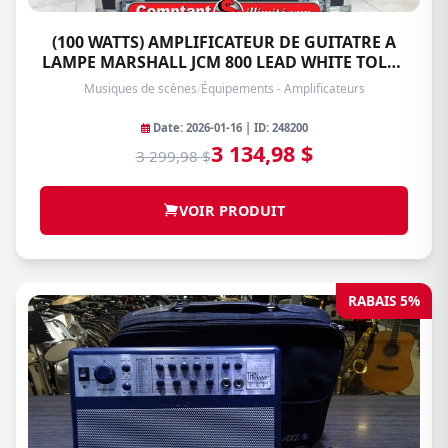
(100 WATTS) AMPLIFICATEUR DE GUITATRE A
LAMPE MARSHALL JCM 800 LEAD WHITE TOLEX
SERIES-2203
Musiques de scènes
/
Équipements - Amplificateurs
Date: 2026-01-16 | ID: 248200
3 134,98 $
3 299,98 $
VOIR PRODUIT
RABAIS 5%