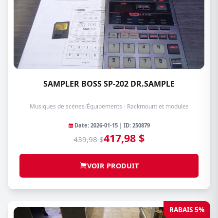
SAMPLER BOSS SP-202 DR.SAMPLE
Musiques de scènes
/
Équipements - Rackmount et modules
Date: 2026-01-15 | ID: 250879
417,98 $
439,98 $
VOIR PRODUIT
RABAIS 5%