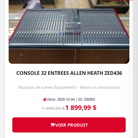
CONSOLE 32 ENTREES ALLEN HEATH ZED436
Musiques de scènes
/
Équipements - Mixers et sonorisations
Date: 2025-12-04 | ID: 230503
1 899,99 $
1 999,99 $
VOIR PRODUIT