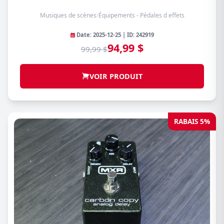
Musiques de scènes
/
Équipements - Pédales d effets
Date: 2025-12-25 | ID: 242919
94,99 $
99,99 $
VOIR PRODUIT
RABAIS 5%