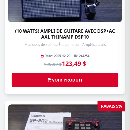
(10 WATTS) AMPLI DE GUITARE AVEC DSP+AC
AXL THINAMP DSP10
Musiques de scènes
/
Équipements - Amplificateurs
Date: 2025-12-29 | ID: 244254
123,49 $
129,99 $
VOIR PRODUIT
RABAIS 5%