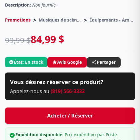
Description:
Non fournie.
>
>
Promotions
Musiques de scènes
Équipements - Amplificateurs
84,99 $
99,99 $
État: En stock
Avis Google
Partager
Vous désirez réserver ce produit?
Appelez-nous au
(819) 566-3333
Acheter / Réserver
Expédition disponible:
Prix expédition par Poste