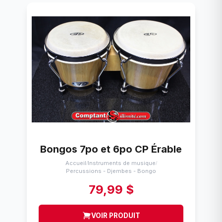
Bongos 7po et 6po CP Érable
Accueil
Instruments de musique
/
/
Percussions - Djembes - Bongo
79,99 $
VOIR PRODUIT