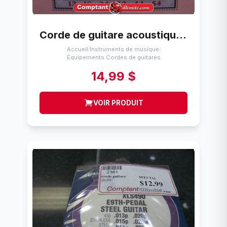
Corde de guitare acoustique (12-54) Ernie Ball Bronze / phosphoreux 12-54
Accueil
Instruments de musique
/
/
Équipements Cordes de guitares
14,99 $
VOIR PRODUIT