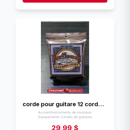
corde pour guitare 12 cordes Ernie Ball (2153) Bronze / phosphoreux (9/9 - 46/26)
Accueil
Instruments de musique
/
/
Équipements Cordes de guitares
29,99 $