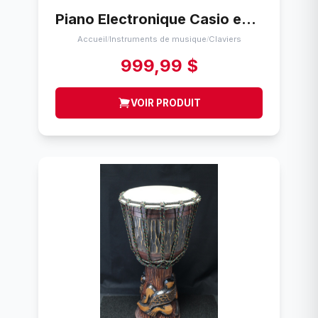
Piano Electronique Casio en bois AP-45
Accueil
Instruments de musique
Claviers
/
/
999,99 $
VOIR PRODUIT