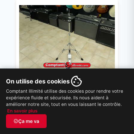
On utilise des cookies
pied de hit hat viper Hs351
Comptant Illimité utilise des cookies pour rendre votre
Accueil
Instruments de musique
/
/
expérience fluide et sécurisée. Ils nous aident à
Percussions - pieds et pédales
améliorer notre site, tout en vous laissant le contrôle.
79,99 $
En savoir plus
verified
Ça me va
VOIR PRODUIT