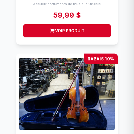
Accueil
Instruments de musique
Ukulele
/
/
59,99 $
VOIR PRODUIT
RABAIS 10%