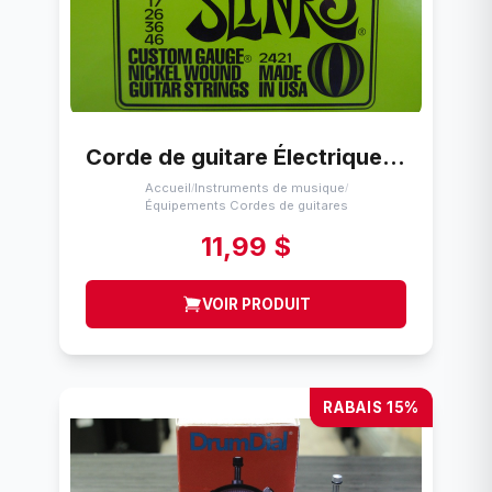
Corde de guitare Électrique Ernie Ball Regular Slinky (10-46)
Accueil
Instruments de musique
/
/
Équipements Cordes de guitares
11,99 $
VOIR PRODUIT
RABAIS 15%