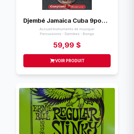
Djembé Jamaica Cuba 9pouces
Accueil
Instruments de musique
/
/
Percussions - Djembes - Bongo
59,99 $
VOIR PRODUIT