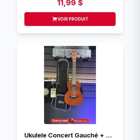
11,99 $
VOIR PRODUIT
Ukulele Concert Gauché + étuis aklot m13170