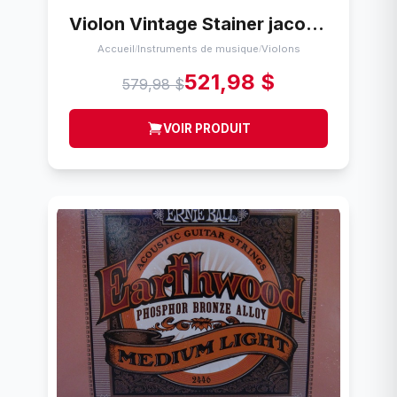
Violon Vintage Stainer jacobus stainer in absam prope oenipontum 17
Accueil
Instruments de musique
Violons
/
/
521,98 $
579,98 $
VOIR PRODUIT