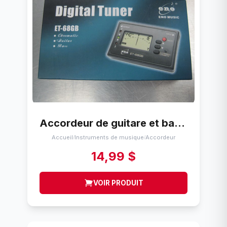
Accordeur de guitare et bass Eno music et68gb
Accueil
Instruments de musique
Accordeur
/
/
14,99 $
VOIR PRODUIT