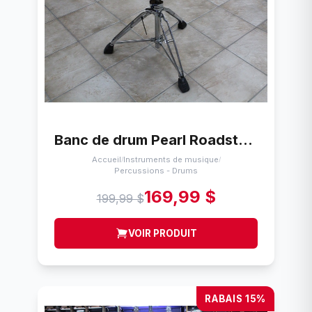
Banc de drum Pearl Roadster Throne D-1000N
Accueil
Instruments de musique
/
/
Percussions - Drums
169,99 $
199,99 $
VOIR PRODUIT
RABAIS 15%