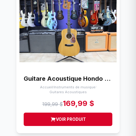
Guitare Acoustique Hondo H-125
Accueil
Instruments de musique
/
/
Guitares Acoustiques
169,99 $
199,99 $
VOIR PRODUIT