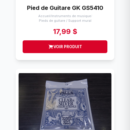
Pied de Guitare GK GS5410
Accueil
Instruments de musique
/
/
Pieds de guitare / Support mural
17,99 $
VOIR PRODUIT