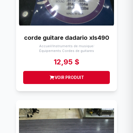
corde guitare dadario xls490
Accueil
Instruments de musique
/
/
Équipements Cordes de guitares
12,95 $
VOIR PRODUIT