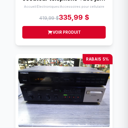
Accueil
Électroniques
Accessoires pour cellulaire
/
/
335,99 $
419,99 $
VOIR PRODUIT
RABAIS 5%