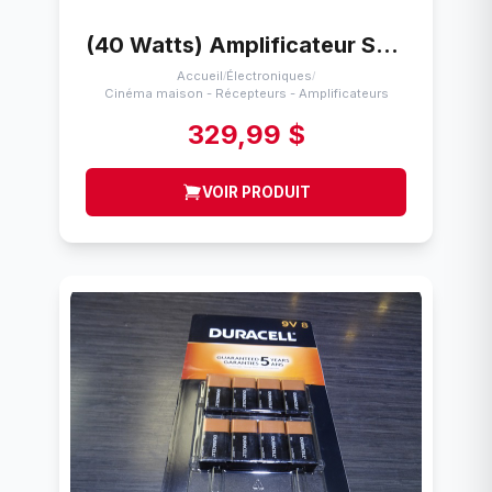
(40 Watts) Amplificateur Stereo no tc NAD 7140
Accueil
Électroniques
/
/
Cinéma maison - Récepteurs - Amplificateurs
329,99 $
VOIR PRODUIT