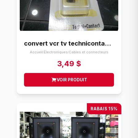
convert vcr tv technicontact vt-02
Accueil
Électroniques
Cables et connecteurs
/
/
3,49 $
VOIR PRODUIT
RABAIS 15%