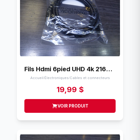
Fils Hdmi 6pied UHD 4k 2160p UST MCOU40000
Accueil
Électroniques
Cables et connecteurs
/
/
19,99 $
VOIR PRODUIT