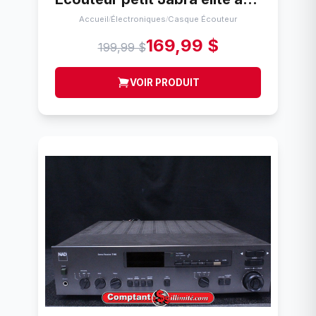
Accueil
Électroniques
Casque Écouteur
/
/
169,99 $
199,99 $
VOIR PRODUIT