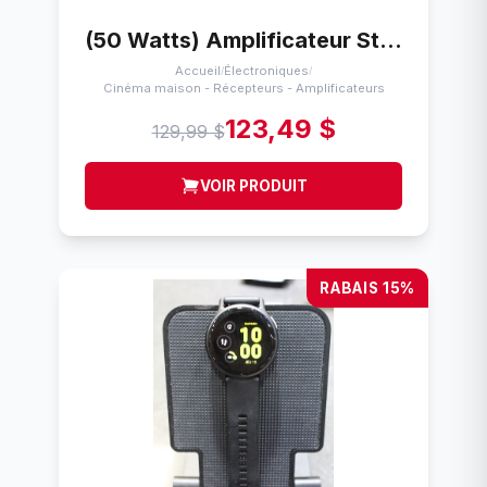
(50 Watts) Amplificateur Stereo avec recepteur am/fm (Tuner) Pioneer SA-730/f-229
Accueil
Électroniques
/
/
Cinéma maison - Récepteurs - Amplificateurs
123,49 $
129,99 $
VOIR PRODUIT
RABAIS 15%