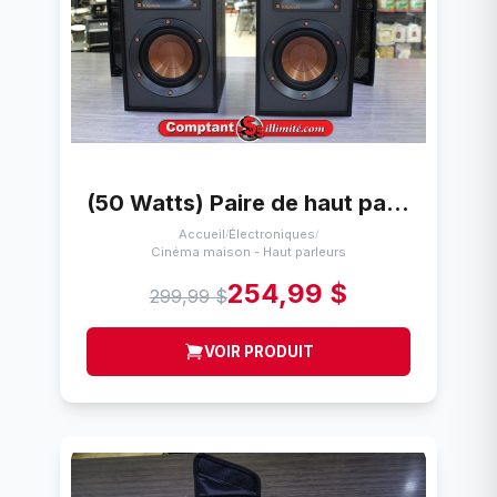
(50 Watts) Paire de haut parleurs Klipsch R-41M
Accueil
Électroniques
/
/
Cinéma maison - Haut parleurs
254,99 $
299,99 $
VOIR PRODUIT