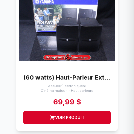
(60 watts) Haut-Parleur Extérieur yahama nsaw1
Accueil
Électroniques
/
/
Cinéma maison - Haut parleurs
69,99 $
VOIR PRODUIT