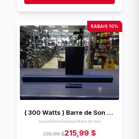
RABAIS 10%
( 300 Watts ) Barre de Son + Sub + Tc JBL BAR 2.1
Accueil
Électroniques
Barre de Son
/
/
215,99 $
239,99 $