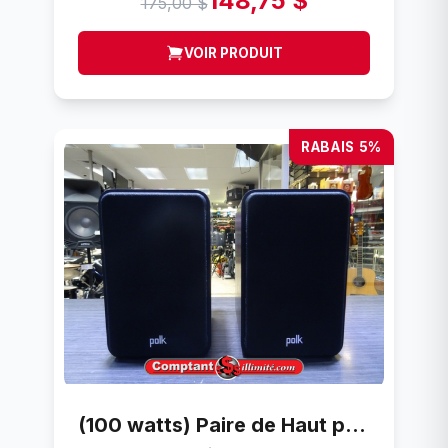
148,75 $
175,00 $
VOIR PRODUIT
RABAIS 5%
(100 watts) Paire de Haut parleur Polk Audio power port signature s15