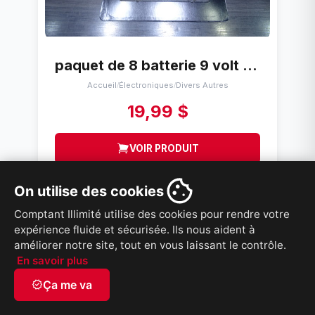
paquet de 8 batterie 9 volt duracell mars 2027
Accueil
Électroniques
Divers Autres
/
/
19,99 $
VOIR PRODUIT
On utilise des cookies
Comptant Illimité utilise des cookies pour rendre votre
RABAIS 20%
expérience fluide et sécurisée. Ils nous aident à
améliorer notre site, tout en vous laissant le contrôle.
En savoir plus
verified
Ça me va