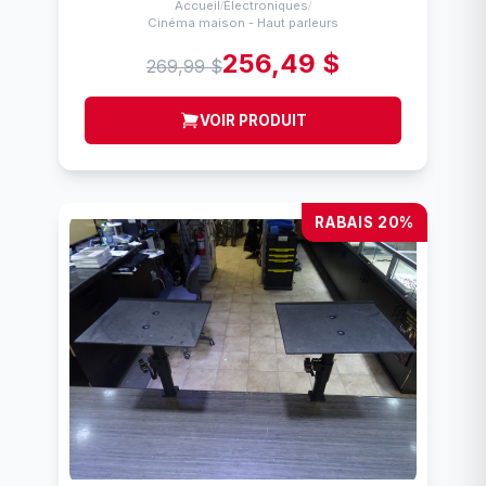
Accueil
Électroniques
/
/
Cinéma maison - Haut parleurs
256,49 $
269,99 $
VOIR PRODUIT
RABAIS 20%