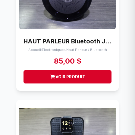
HAUT PARLEUR Bluetooth Jabra Speak 710
Accueil
Électroniques
Haut Parleur / Bluetooth
/
/
85,00 $
VOIR PRODUIT