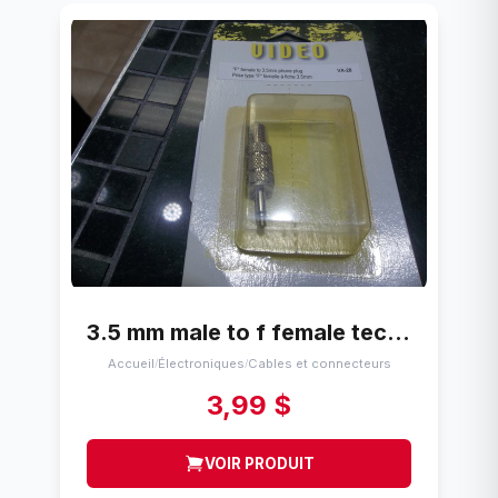
3.5 mm male to f female technicontact va-28
Accueil
Électroniques
Cables et connecteurs
/
/
3,99 $
VOIR PRODUIT