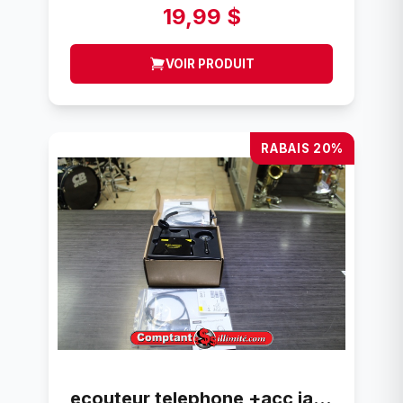
19,99 $
VOIR PRODUIT
RABAIS 20%
ecouteur telephone +acc jabra whb050bs