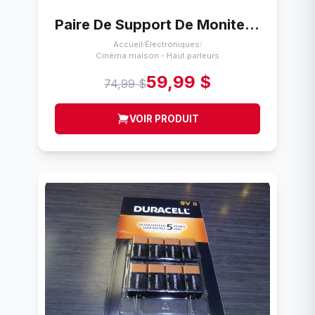
Paire De Support De Moniteur Studio de Table Ajustable No Name Noir
Accueil
Électroniques
/
/
Cinéma maison - Haut parleurs
59,99 $
74,99 $
VOIR PRODUIT