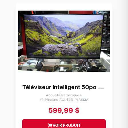
Téléviseur Intelligent 50po 4k (2022) + tc SONY KD-50X85K
Accueil
Électroniques
/
/
Téléviseurs-ACL-LED-PLASMA
599,99 $
VOIR PRODUIT