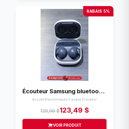
RABAIS 5%
Écouteur Samsung bluetooth sm-r177
Accueil
Électroniques
Casque Écouteur
/
/
123,49 $
129,99 $
VOIR PRODUIT