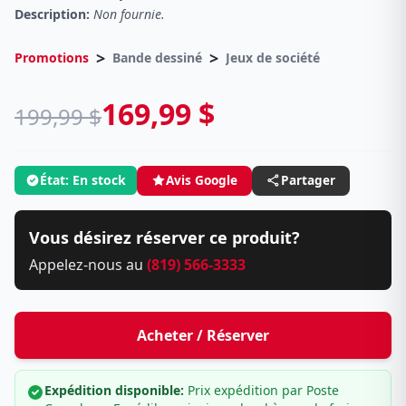
Description:
Non fournie.
>
>
Promotions
Bande dessiné
Jeux de société
169,99 $
199,99 $
État: En stock
Avis Google
Partager
Vous désirez réserver ce produit?
Appelez-nous au
(819) 566-3333
Acheter / Réserver
Expédition disponible:
Prix expédition par Poste