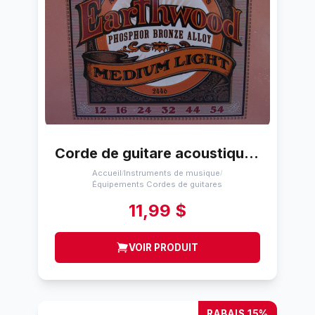
Corde de guitare acoustique Ernie Ball Bronze / phosphoreux 12-54
Accueil
Instruments de musique
/
/
Équipements Cordes de guitares
11,99 $
VOIR PRODUIT
RABAIS 15%