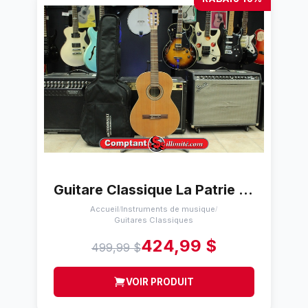
Guitare Classique La Patrie Étude
Accueil
Instruments de musique
/
/
Guitares Classiques
424,99 $
499,99 $
VOIR PRODUIT