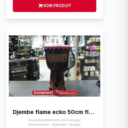
VOIR PRODUIT
Djembe flame ecko 50cm flame design
Accueil
Instruments de musique
/
/
Percussions - Djembes - Bongo