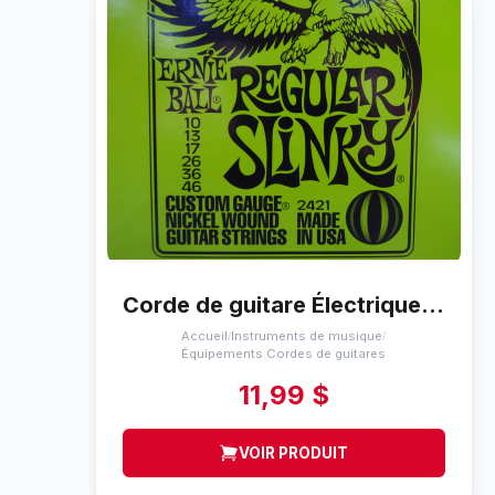
Corde de guitare Électrique Ernie Ball Regular Slinky (10-46)
Accueil
Instruments de musique
/
/
Équipements Cordes de guitares
11,99 $
VOIR PRODUIT