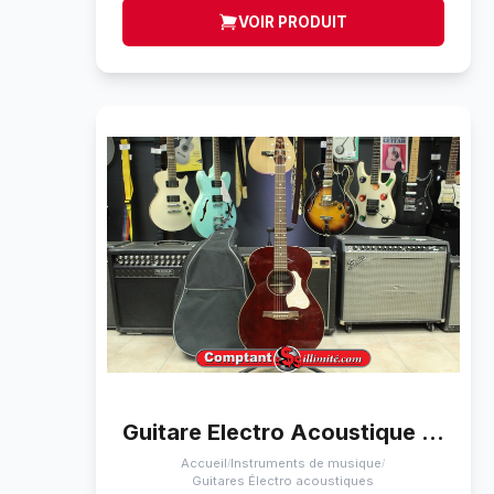
VOIR PRODUIT
Guitare Electro Acoustique Seagull M6 LTD Ruby Red
Accueil
Instruments de musique
/
/
Guitares Électro acoustiques