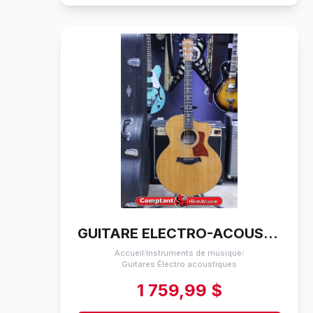
GUITARE ELECTRO-ACOUSTIQUE JUMBO TAYLOR 315-CE (2006)
Accueil
Instruments de musique
/
/
Guitares Électro acoustiques
1 759,99 $