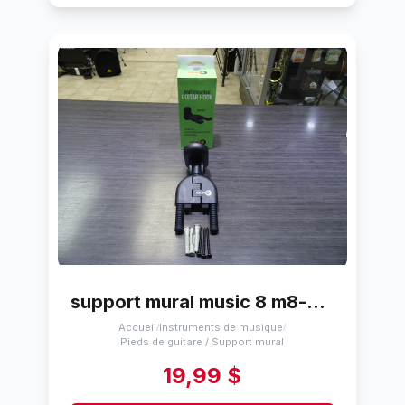
support mural music 8 m8-gh1
Accueil
Instruments de musique
/
/
Pieds de guitare / Support mural
19,99 $