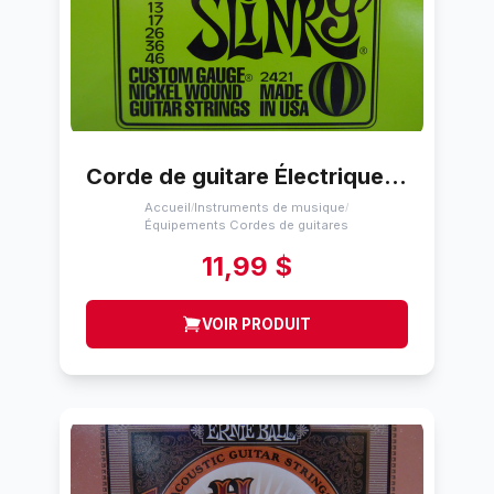
Corde de guitare Électrique Ernie Ball Regular Slinky (10-46)
Accueil
Instruments de musique
/
/
Équipements Cordes de guitares
11,99 $
VOIR PRODUIT