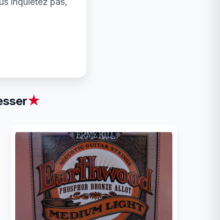
us inquiétez pas,
esser
★