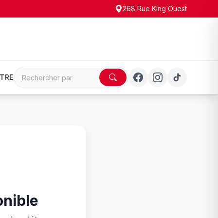
268 Rue King Ouest
TRE
onible