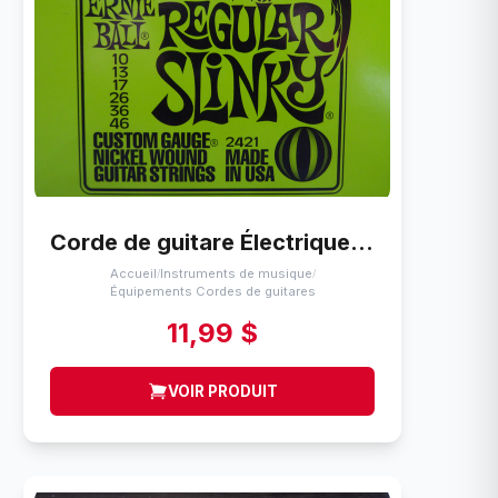
Corde de guitare Électrique Ernie Ball Regular Slinky (10-46)
Accueil
Instruments de musique
/
/
Équipements Cordes de guitares
11,99 $
VOIR PRODUIT