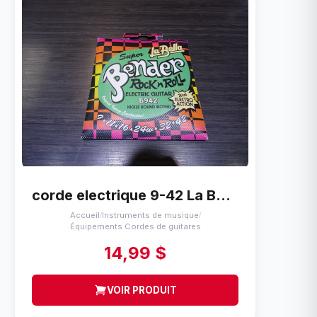
corde electrique 9-42 La Bella b942 bender
Accueil
Instruments de musique
/
/
Équipements Cordes de guitares
14,99 $
VOIR PRODUIT