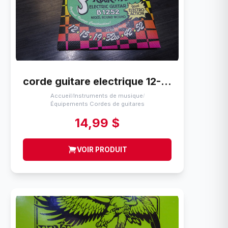
corde guitare electrique 12-52 La Bella b1252 bender
Accueil
Instruments de musique
/
/
Équipements Cordes de guitares
14,99 $
VOIR PRODUIT