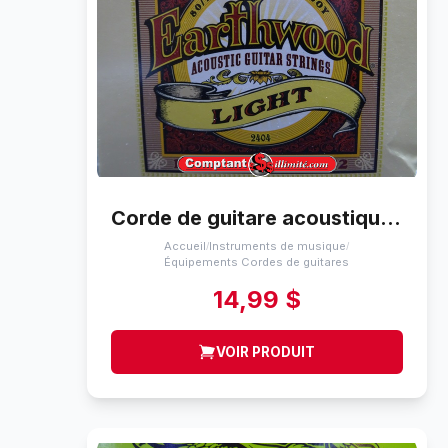
Corde de guitare acoustique Ernie Ball Light 11-52
Accueil
Instruments de musique
/
/
Équipements Cordes de guitares
14,99 $
VOIR PRODUIT