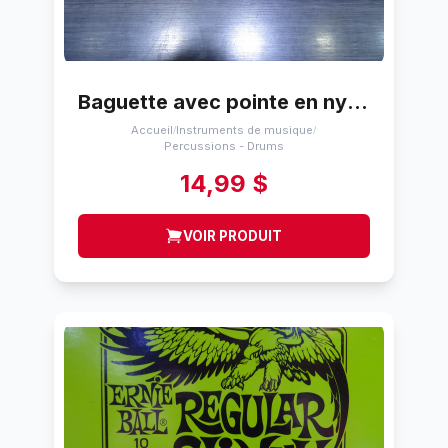
Baguette avec pointe en nylon on-stage 5A
Accueil
Instruments de musique
/
/
Percussions - Drums
14,99 $
VOIR PRODUIT