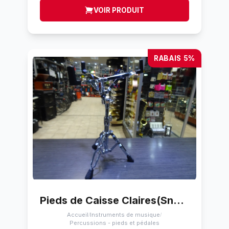
VOIR PRODUIT
RABAIS 5%
Pieds de Caisse Claires(Snare) Pearl Chrome 14P
Accueil
Instruments de musique
/
/
Percussions - pieds et pédales