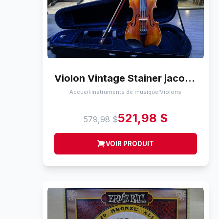
Violon Vintage Stainer jacobus stainer in absam prope oenipontum 17
Accueil
Instruments de musique
Violons
/
/
521,98 $
579,98 $
VOIR PRODUIT