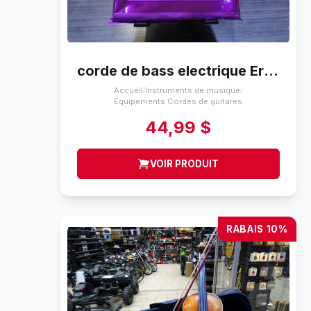
corde de bass electrique Ernie Ball power slinky bass 5 (50-135)
Accueil
Instruments de musique
/
/
Équipements Cordes de guitares
44,99 $
VOIR PRODUIT
RABAIS 10%