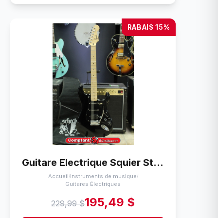
RABAIS 15%
Guitare Electrique Squier Stratocaster
Accueil
Instruments de musique
/
/
Guitares Électriques
195,49 $
229,99 $