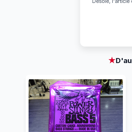
Désolé, l'articl
★
D'au