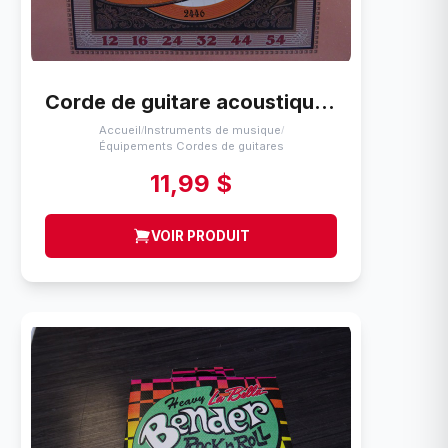
Corde de guitare acoustique Ernie Ball Bronze / phosphoreux 12-54
Accueil
Instruments de musique
/
/
Équipements Cordes de guitares
11,99 $
VOIR PRODUIT