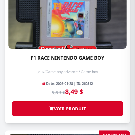
F1 RACE NINTENDO GAME BOY
Jeux
/
Game boy advance / Game boy
Date: 2026-01-28 | ID: 260512
8,49 $
9,99 $
VOIR PRODUIT