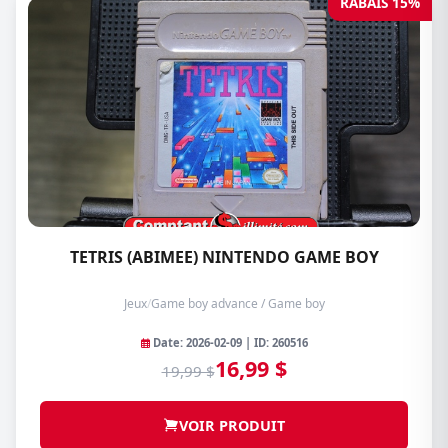
RABAIS 15%
TETRIS (ABIMEE) NINTENDO GAME BOY
Jeux
/
Game boy advance / Game boy
Date: 2026-02-09 | ID: 260516
16,99 $
19,99 $
VOIR PRODUIT