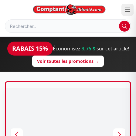
RABAIS 15%
Économisez
3,75 $
sur cet article!
Voir toutes les promotions →