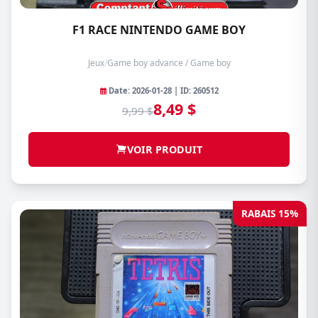
F1 RACE NINTENDO GAME BOY
Jeux
/
Game boy advance / Game boy
Date: 2026-01-28 | ID: 260512
8,49 $
9,99 $
VOIR PRODUIT
RABAIS 15%