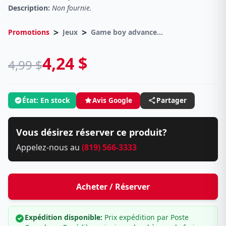
Description:
Non fournie.
>
>
Promotions
Jeux
Game boy advance / Game boy
4,24 $
4,99 $
État: En stock
Avis Google
Partager
Vous désirez réserver ce produit?
Appelez-nous au
(819) 566-3333
Acheter / Réserver
Expédition disponible:
Prix expédition par Poste