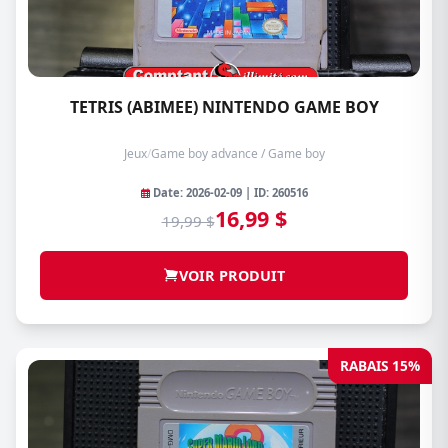
TETRIS (ABIMEE) NINTENDO GAME BOY
Jeux
/
Game boy advance / Game boy
Date: 2026-02-09 | ID: 260516
16,99 $
19,99 $
VOIR PRODUIT
RABAIS 15%