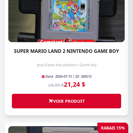
SUPER MARIO LAND 2 NINTENDO GAME BOY
Jeux
/
Game boy advance / Game boy
Date: 2026-07-15 | ID: 260513
21,24 $
24,99 $
VOIR PRODUIT
RABAIS 15%