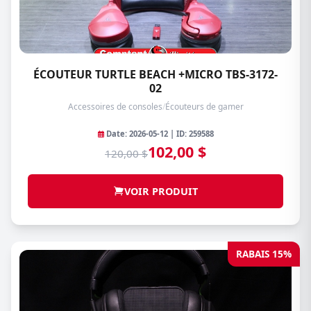
ÉCOUTEUR TURTLE BEACH +MICRO TBS-3172-
02
Accessoires de consoles
/
Écouteurs de gamer
Date: 2026-05-12 | ID: 259588
102,00 $
120,00 $
VOIR PRODUIT
RABAIS 15%