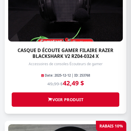
CASQUE D ÉCOUTE GAMER FILAIRE RAZER
BLACKSHARK V2 RZ04-0324 X
Accessoires de consoles
/
Écouteurs de gamer
Date: 2025-12-12 | ID: 253768
42,49 $
49,99 $
VOIR PRODUIT
RABAIS 10%