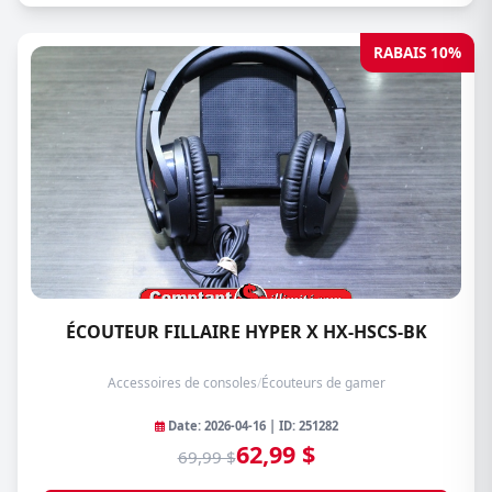
RABAIS 10%
ÉCOUTEUR FILLAIRE HYPER X HX-HSCS-BK
Accessoires de consoles
/
Écouteurs de gamer
Date: 2026-04-16 | ID: 251282
62,99 $
69,99 $