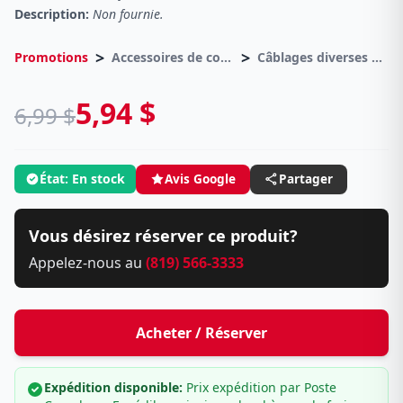
Description:
Non fournie.
>
>
Promotions
Accessoires de consoles
Câblages diverses consoles
5,94 $
6,99 $
État: En stock
Avis Google
Partager
Vous désirez réserver ce produit?
Appelez-nous au
(819) 566-3333
Acheter / Réserver
Expédition disponible:
Prix expédition par Poste