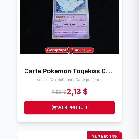
Carte Pokemon Togekiss 085/197 Cartes
Accueil
Collectioneur
Carte pokémon
/
/
2,13 $
2,50 $
VOIR PRODUIT
RABAIS 15%