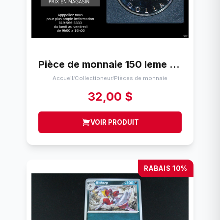
Pièce de monnaie 150 Ieme Anniversaire de Toronto Canada 1834-1984
Accueil
Collectioneur
Pièces de monnaie
/
/
32,00 $
VOIR PRODUIT
RABAIS 10%