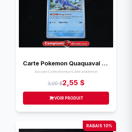
Carte Pokemon Quaquaval 054/198 Cartes
Accueil
Collectioneur
Carte pokémon
/
/
2,55 $
3,00 $
VOIR PRODUIT
RABAIS 10%