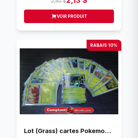
2,13 $
2,50 $
VOIR PRODUIT
RABAIS 10%
Lot (Grass) cartes Pokemon (18) Moitiee Coreen carte pokemon