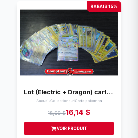
RABAIS 15%
Lot (Electric + Dragon) cartes Pokemon (34)
Accueil
Collectioneur
Carte pokémon
/
/
16,14 $
18,99 $
VOIR PRODUIT