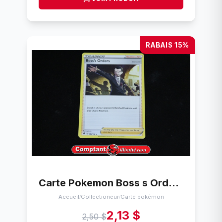
RABAIS 15%
Carte Pokemon Boss s Orders Cartes
Accueil
Collectioneur
Carte pokémon
/
/
2,13 $
2,50 $