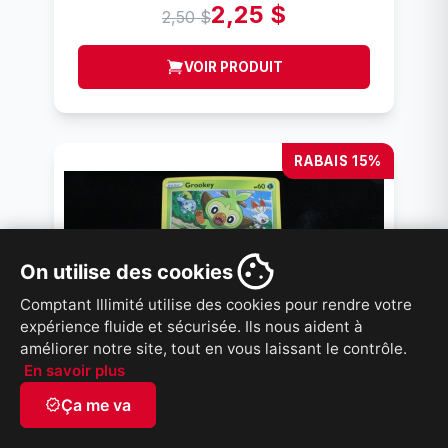
2,25 $
2,50 $
VOIR PRODUIT
RABAIS 15%
On utilise des cookies
Comptant Illimité utilise des cookies pour rendre votre
expérience fluide et sécurisée. Ils nous aident à
améliorer notre site, tout en vous laissant le contrôle.
En savoir plus
verified
Ça me va
Carte Pokemon Grookey 070 Cartes