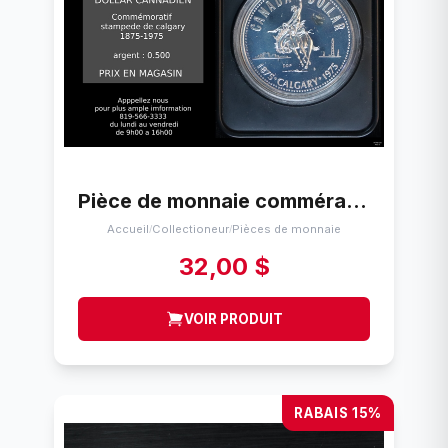
Pièce de monnaie commératif du calgary Stampede canada 1875-1975
Accueil
Collectioneur
Pièces de monnaie
/
/
32,00 $
VOIR PRODUIT
RABAIS 15%