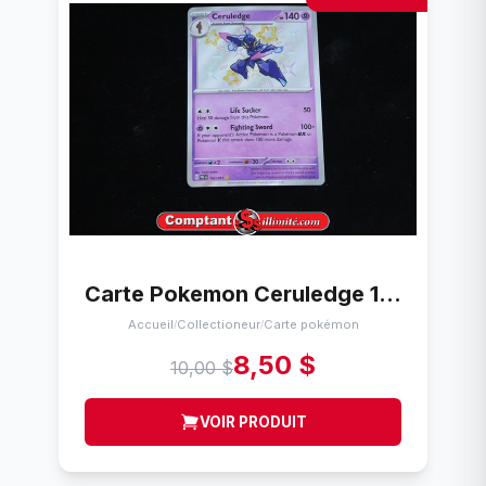
Carte Pokemon Ceruledge 161/091 Cartes
Accueil
Collectioneur
Carte pokémon
/
/
8,50 $
10,00 $
VOIR PRODUIT