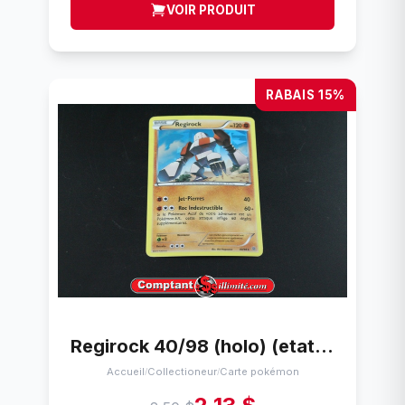
VOIR PRODUIT
RABAIS 15%
Regirock 40/98 (holo) (etat joue) Pokemon carte pokemon
Accueil
Collectioneur
Carte pokémon
/
/