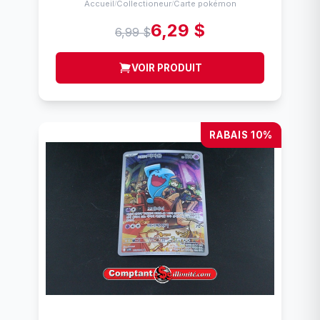
Accueil
Collectioneur
Carte pokémon
/
/
6,29 $
6,99 $
VOIR PRODUIT
RABAIS 10%