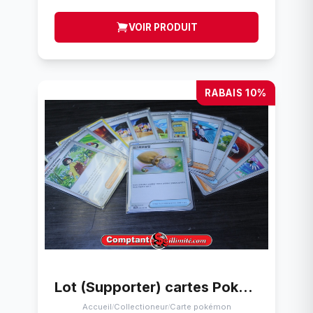
VOIR PRODUIT
RABAIS 10%
Lot (Supporter) cartes Pokemon (13) Moitiee Coreen carte pokemon
Accueil
Collectioneur
Carte pokémon
/
/