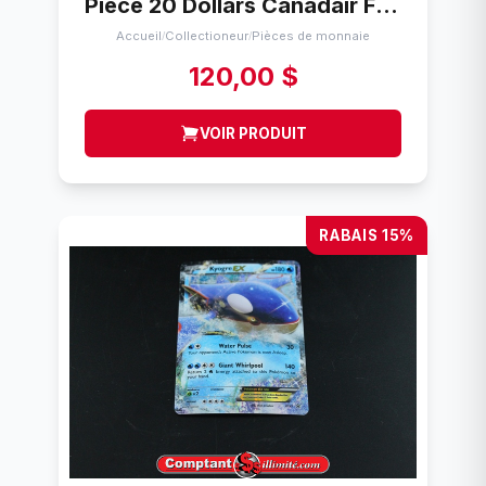
Pièce 20 Dollars Canadair F86 Sabre Pièce Argent .925 1997 (31.1035 Gramme)
Accueil
Collectioneur
Pièces de monnaie
/
/
120,00 $
VOIR PRODUIT
RABAIS 15%