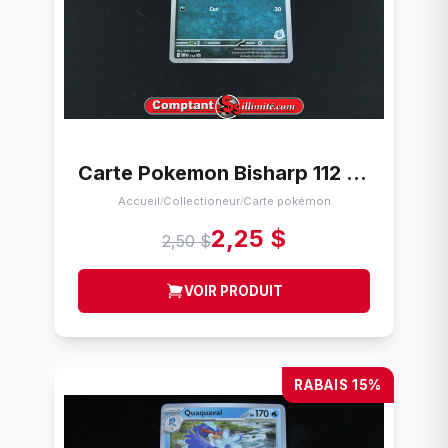
Carte Pokemon Bisharp 112 Promo
Accueil
Collectioneur
Carte pokémon
/
/
2,25 $
2,50 $
VOIR PRODUIT
RABAIS 15%