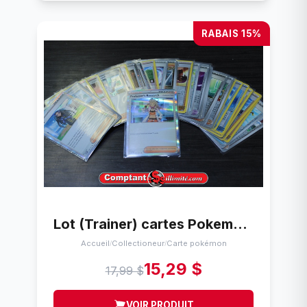
RABAIS 15%
Lot (Trainer) cartes Pokemon (38)
Accueil
Collectioneur
Carte pokémon
/
/
15,29 $
17,99 $
VOIR PRODUIT