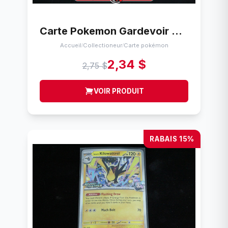
Carte Pokemon Gardevoir V 105 Cartes
Accueil
Collectioneur
Carte pokémon
/
/
2,34 $
2,75 $
VOIR PRODUIT
RABAIS 15%