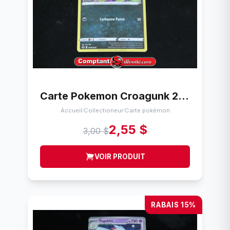
Carte Pokemon Croagunk 245 Cartes
Accueil
Collectioneur
Carte pokémon
/
/
2,55 $
3,00 $
VOIR PRODUIT
RABAIS 15%