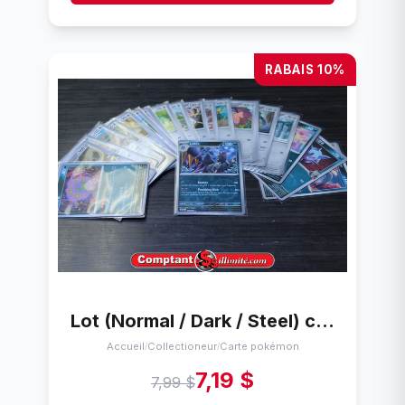
RABAIS 10%
Lot (Normal / Dark / Steel) cartes Pokemon (24) Moitiee Coreen carte pokemon
Accueil
Collectioneur
Carte pokémon
/
/
7,19 $
7,99 $