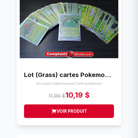
Lot (Grass) cartes Pokemon (51)
Accueil
Collectioneur
Carte pokémon
/
/
10,19 $
11,99 $
VOIR PRODUIT