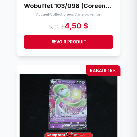
Wobuffet 103/098 (Coreen) Pokemon carte pokemon
Accueil
Collectioneur
Carte pokémon
/
/
4,50 $
5,00 $
VOIR PRODUIT
RABAIS 15%