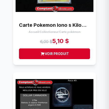
Carte Pokemon Iono s Kilowattrel 055/159 Nintendo
Accueil
Collectioneur
Carte pokémon
/
/
5,10 $
6,00 $
VOIR PRODUIT