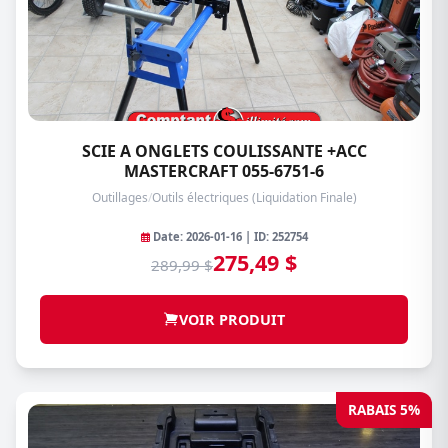
SCIE A ONGLETS COULISSANTE +ACC
MASTERCRAFT 055-6751-6
Outillages
/
Outils électriques (Liquidation Finale)
Date: 2026-01-16 | ID: 252754
275,49 $
289,99 $
VOIR PRODUIT
RABAIS 5%