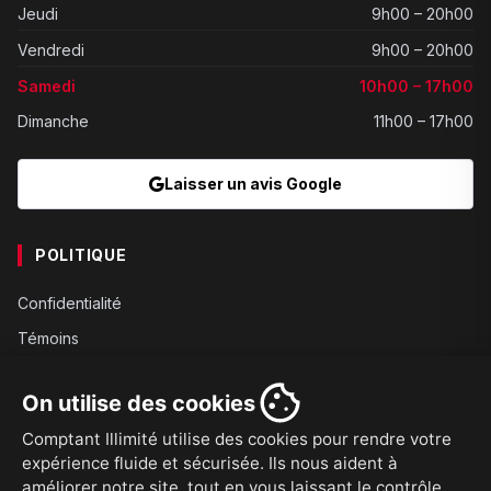
Jeudi
9h00 – 20h00
Vendredi
9h00 – 20h00
Samedi
10h00 – 17h00
Dimanche
11h00 – 17h00
Laisser un avis Google
POLITIQUE
Confidentialité
Témoins
Gouvernance
On utilise des cookies
Conditions
Comptant Illimité utilise des cookies pour rendre votre
Expédition
expérience fluide et sécurisée. Ils nous aident à
Retours
améliorer notre site, tout en vous laissant le contrôle.