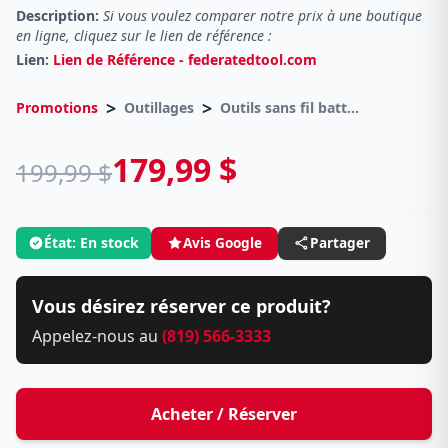
Description:
Si vous voulez comparer notre prix à une boutique
en ligne, cliquez sur le lien de référence :
Lien:
Lien de Référence - federatedtool.com
>
>
Promotions
Outillages
Outils sans fil batterie (Liquidation Finale)
179,99 $
199,99 $
État: En stock
Avis Google
Partager
Vous désirez réserver ce produit?
Appelez-nous au
(819) 566-3333
Acheter / Réserver