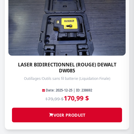
LASER BIDIRECTIONNEL (ROUGE) DEWALT
DW085
Outillages
/
Outils sans fil batterie (Liquidation Finale)
Date: 2025-12-25 | ID: 238692
170,99 $
179,99 $
VOIR PRODUIT