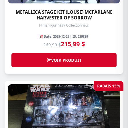
METALLICA STAGE KIT (LOUSE) MCFARLANE
HARVESTER OF SORROW
Flims
/
Figurines / Collectionneur
Date: 2025-12-25 | ID: 239839
215,99 $
269,99 $
VOIR PRODUIT
RABAIS 15%