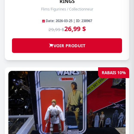
RINGS
Flims
/
Figurines / Collectionneur
Date: 2026-03-25 | ID: 238967
26,99 $
29,99 $
VOIR PRODUIT
RABAIS 10%