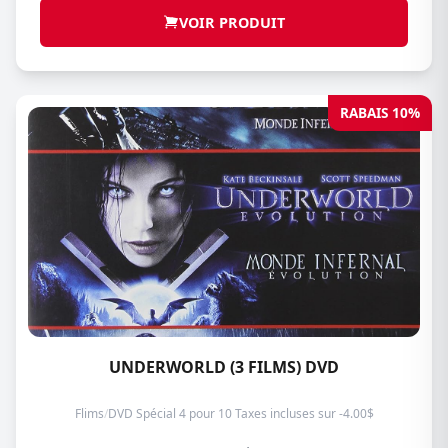
VOIR PRODUIT
RABAIS 10%
UNDERWORLD (3 FILMS) DVD
Flims
/
DVD Spécial 4 pour 10 Taxes incluses sur -4.00$