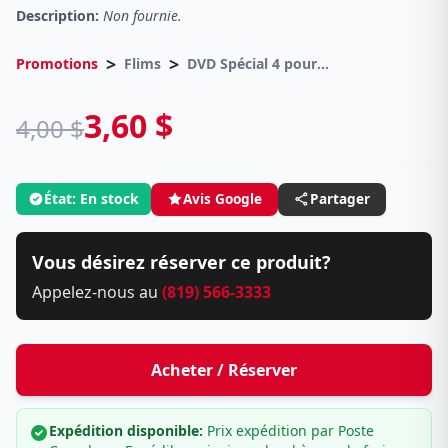
Description:
Non fournie.
>
>
Promotions
Flims
DVD Spécial 4 pour 10 Taxes incluses sur -4.00$
3,60 $
4,00 $
État: En stock
Avis Google
Partager
Vous désirez réserver ce produit?
Appelez-nous au
(819) 566-3333
Acheter / Réserver
Expédition disponible:
Prix expédition par Poste