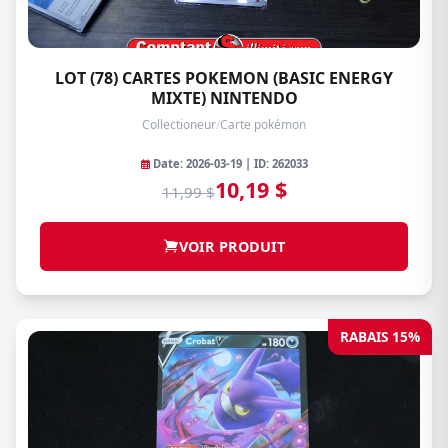
LOT (78) CARTES POKEMON (BASIC ENERGY
MIXTE) NINTENDO
Collectioneur
/
Carte pokémon
Date: 2026-03-19 | ID: 262033
10,19 $
11,99 $
VOIR PRODUIT
RABAIS 15%