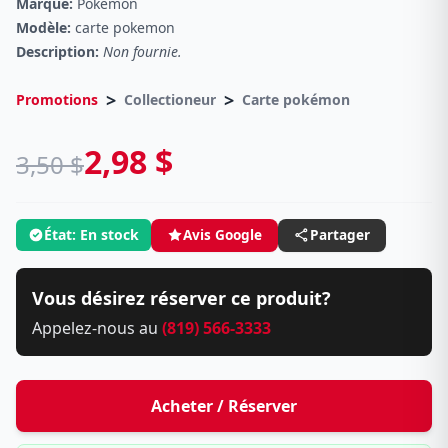
Marque:
Pokemon
Modèle:
carte pokemon
Description:
Non fournie.
>
>
Promotions
Collectioneur
Carte pokémon
2,98 $
3,50 $
État: En stock
Avis Google
Partager
Vous désirez réserver ce produit?
Appelez-nous au
(819) 566-3333
Acheter / Réserver