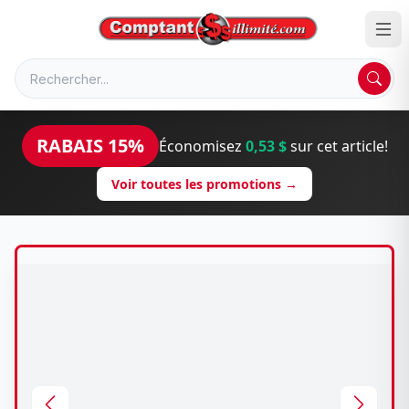
RABAIS 15%
Économisez
0,53 $
sur cet article!
Voir toutes les promotions →