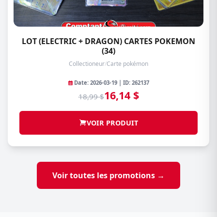
LOT (ELECTRIC + DRAGON) CARTES POKEMON
(34)
Collectioneur
/
Carte pokémon
Date: 2026-03-19 | ID: 262137
16,14 $
18,99 $
VOIR PRODUIT
Voir toutes les promotions →