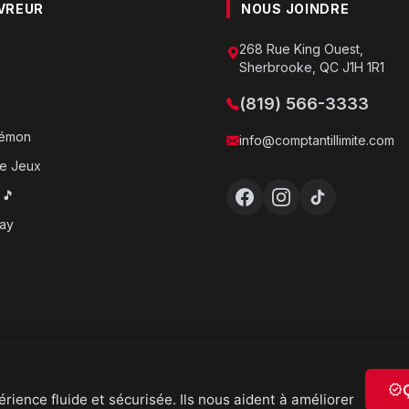
VREUR
NOUS JOINDRE
268 Rue King Ouest,
Sherbrooke, QC J1H 1R1
(819) 566-3333
o
kémon
info@comptantillimite.com
e Jeux
 🎵
ray
verified
rience fluide et sécurisée. Ils nous aident à améliorer