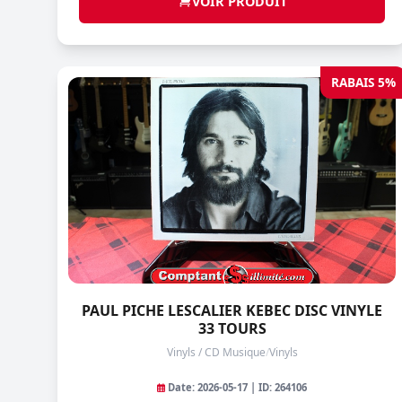
VOIR PRODUIT
RABAIS 5%
PAUL PICHE LESCALIER KEBEC DISC VINYLE
33 TOURS
Vinyls / CD Musique
/
Vinyls
Date: 2026-05-17 | ID: 264106