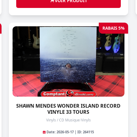
VOIR PRODUIT
RABAIS 5%
SHAWN MENDES WONDER ISLAND RECORD
VINYLE 33 TOURS
Vinyls / CD Musique
/
Vinyls
Date: 2026-05-17 | ID: 264115