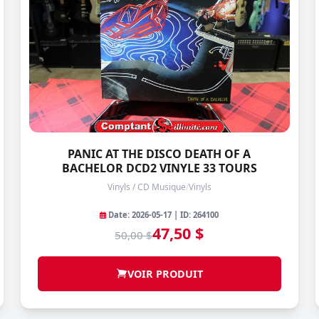
PANIC AT THE DISCO DEATH OF A
BACHELOR DCD2 VINYLE 33 TOURS
Vinyls / CD Musique
/
Vinyls
Date: 2026-05-17 | ID: 264100
47,50 $
50,00 $
VOIR PRODUIT