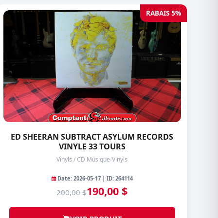
RABAIS 5%
ED SHEERAN SUBTRACT ASYLUM RECORDS
VINYLE 33 TOURS
Vinyls / CD Musique
/
Vinyls
Date: 2026-05-17 | ID: 264114
190,00 $
200,00 $