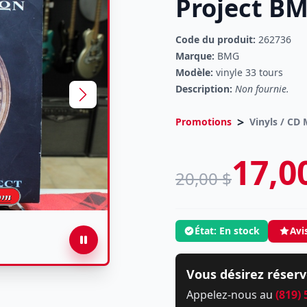
Project BM
Code du produit:
262736
Marque:
BMG
Modèle:
vinyle 33 tours
Description:
Non fournie.
>
Promotions
Vinyls / CD
17,0
20,00 $
État: En stock
Avi
Vous désirez réserv
Appelez-nous au
(819)