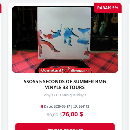
RABAIS 5%
5SOS5 5 SECONDS OF SUMMER BMG
VINYLE 33 TOURS
Vinyls / CD Musique
/
Vinyls
Date: 2026-05-17 | ID: 264112
76,00 $
80,00 $