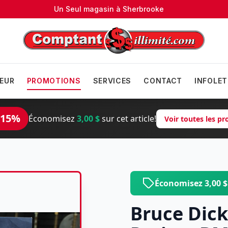
Un Seul magasin à
Sherbrooke
EUR
PROMOTIONS
SERVICES
CONTACT
INFOLET
 15%
Économisez
3,00 $
sur cet article!
Voir toutes les p
Économisez 3,00 
Bruce Dic