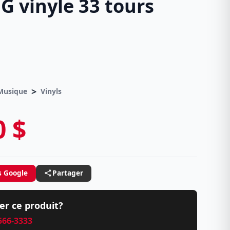
G vinyle 33 tours
>
 Musique
Vinyls
0 $
s Google
Partager
er ce produit?
 566-3333