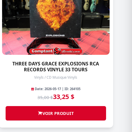
THREE DAYS GRACE EXPLOSIONS RCA
RECORDS VINYLE 33 TOURS
Vinyls / CD Musique
/
Vinyls
Date: 2026-05-17 | ID: 264105
33,25 $
35,00 $
VOIR PRODUIT