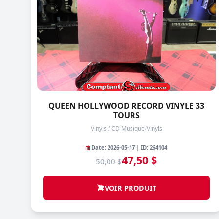
QUEEN HOLLYWOOD RECORD VINYLE 33
TOURS
Vinyls / CD Musique
/
Vinyls
Date: 2026-05-17 | ID: 264104
47,50 $
50,00 $
VOIR PRODUIT