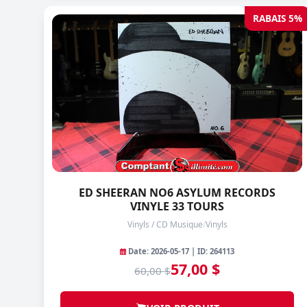
RABAIS 5%
ED SHEERAN NO6 ASYLUM RECORDS
VINYLE 33 TOURS
Vinyls / CD Musique
/
Vinyls
Date: 2026-05-17 | ID: 264113
57,00 $
60,00 $