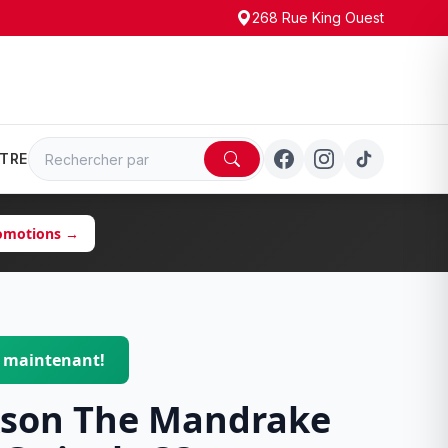
268 Rue King Ouest
TRE
romotions →
$ maintenant!
kson The Mandrake