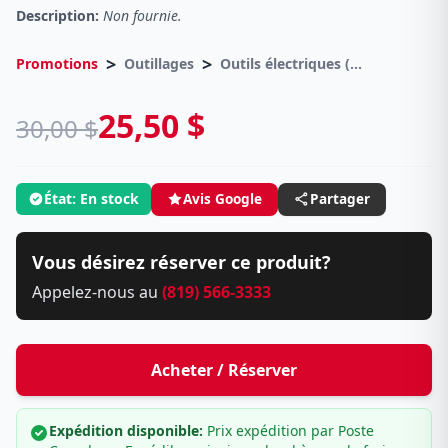
Description:
Non fournie.
>
>
Promotions
Outillages
Outils électriques (Liquidation Finale)
25,50 $
30,00 $
État: En stock
Avis Google
Partager
Vous désirez réserver ce produit?
Appelez-nous au
(819) 566-3333
Acheter / Réserver
Expédition disponible:
Prix expédition par Poste