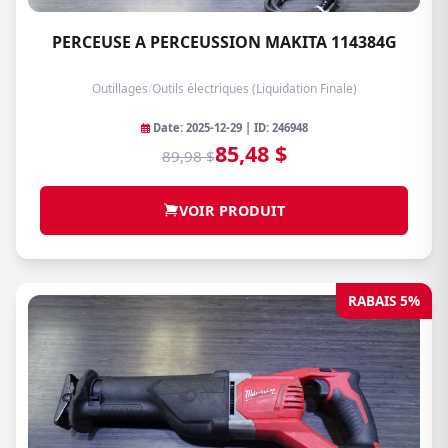
PERCEUSE A PERCEUSSION MAKITA 114384G
Outillages
/
Outils électriques (Liquidation Finale)
Date: 2025-12-29 | ID: 246948
85,48 $
89,98 $
VOIR PRODUIT
RABAIS 5%