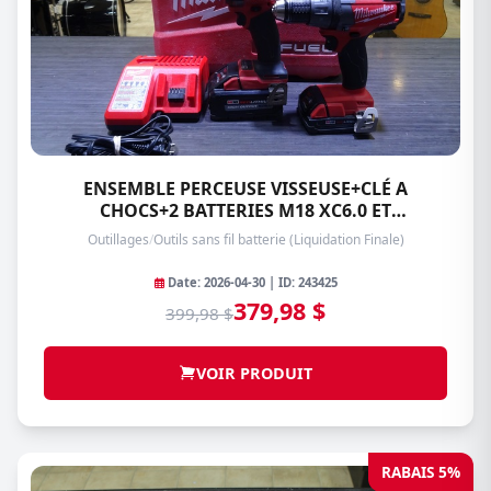
ENSEMBLE PERCEUSE VISSEUSE+CLÉ A
CHOCS+2 BATTERIES M18 XC6.0 ET
1.5AH+CHARGEUR MILWAUKEE 2953-20/2703-
Outillages
/
Outils sans fil batterie (Liquidation Finale)
20
Date: 2026-04-30 | ID: 243425
379,98 $
399,98 $
VOIR PRODUIT
RABAIS 5%