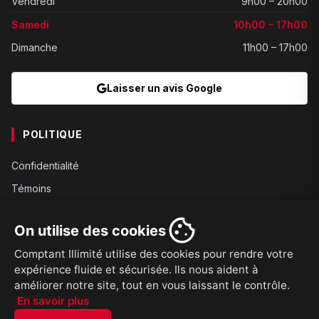
Vendredi
9h00 – 20h00
Samedi
10h00 – 17h00
Dimanche
11h00 – 17h00
Laisser un avis Google
POLITIQUE
Confidentialité
Témoins
Gouvernance
On utilise des cookies
Conditions
Comptant Illimité utilise des cookies pour rendre votre
Expédition
expérience fluide et sécurisée. Ils nous aident à
Retours
améliorer notre site, tout en vous laissant le contrôle.
En savoir plus