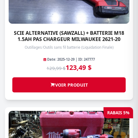
SCIE ALTERNATIVE (SAWZALL) + BATTERIE M18
1.5AH PAS CHARGEUR MILWAUKEE 2621-20
Outillages
/
Outils sans fil batterie (Liquidation Finale)
Date: 2025-12-29 | ID: 247777
123,49 $
129,99 $
VOIR PRODUIT
RABAIS 5%