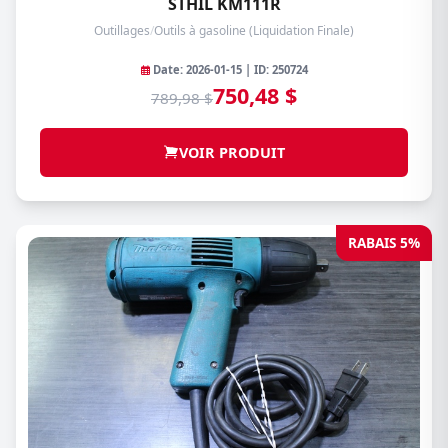
STHIL KM111R
Outillages
/
Outils à gasoline (Liquidation Finale)
Date: 2026-01-15 | ID: 250724
750,48 $
789,98 $
VOIR PRODUIT
RABAIS 5%