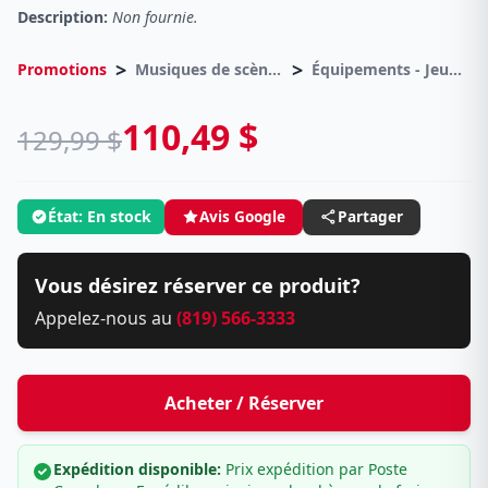
Description:
Non fournie.
>
>
Promotions
Musiques de scènes
Équipements - Jeux de lumières
110,49 $
129,99 $
État: En stock
Avis Google
Partager
Vous désirez réserver ce produit?
Appelez-nous au
(819) 566-3333
Acheter / Réserver
Expédition disponible:
Prix expédition par Poste