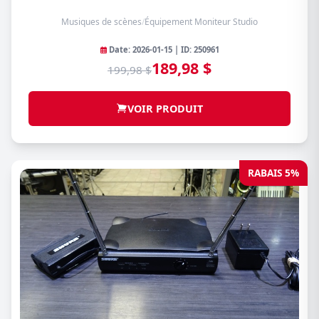
Musiques de scènes
/
Équipement Moniteur Studio
Date: 2026-01-15 | ID: 250961
189,98 $
199,98 $
VOIR PRODUIT
RABAIS 5%