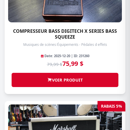
COMPRESSEUR BASS DIGITECH X SERIES BASS
SQUEEZE
Musiques de scènes
/
Équipements - Pédales d effets
Date: 2025-12-20 | ID: 231260
75,99 $
79,99 $
VOIR PRODUIT
RABAIS 5%