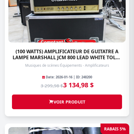
(100 WATTS) AMPLIFICATEUR DE GUITATRE A
LAMPE MARSHALL JCM 800 LEAD WHITE TOLEX
SERIES-2203
Musiques de scènes
/
Équipements - Amplificateurs
Date: 2026-01-16 | ID: 248200
3 134,98 $
3 299,98 $
VOIR PRODUIT
RABAIS 5%