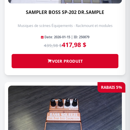
SAMPLER BOSS SP-202 DR.SAMPLE
Musiques de scènes
/
Équipements - Rackmount et modules
Date: 2026-01-15 | ID: 250879
417,98 $
439,98 $
VOIR PRODUIT
RABAIS 5%