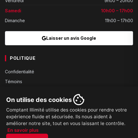
Vendredi
9h00 – 20h00
Samedi
10h00 – 17h00
Dimanche
11h00 – 17h00
Laisser un avis Google
POLITIQUE
Confidentialité
Témoins
Gouvernance
On utilise des cookies
Conditions
Comptant Illimité utilise des cookies pour rendre votre
Expédition
expérience fluide et sécurisée. Ils nous aident à
Retours
améliorer notre site, tout en vous laissant le contrôle.
En savoir plus