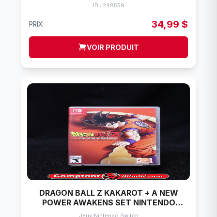
ID : 248559
34,99 $
PRIX
VOIR PRODUIT
DRAGON BALL Z KAKAROT + A NEW
POWER AWAKENS SET NINTENDO
SWITCH
Jeux
/
Nintendo Switch