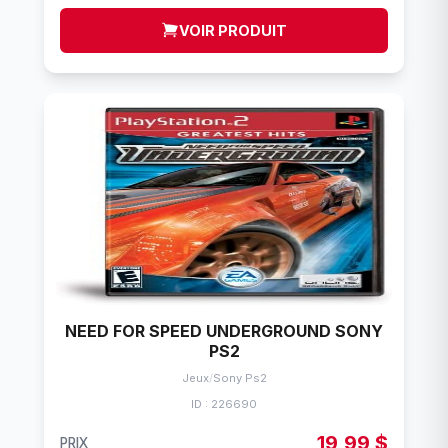
VOIR PRODUIT
NEED FOR SPEED UNDERGROUND SONY
PS2
Jeux
/
Sony Ps2
ID : 226690
19,99 $
PRIX