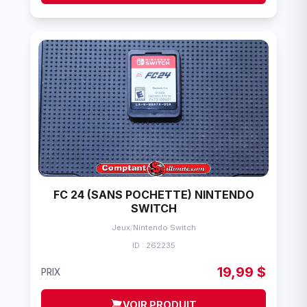
FC 24 (SANS POCHETTE) NINTENDO
SWITCH
Jeux
/
Nintendo Switch
ID : 262235
19,99 $
PRIX
VOIR PRODUIT