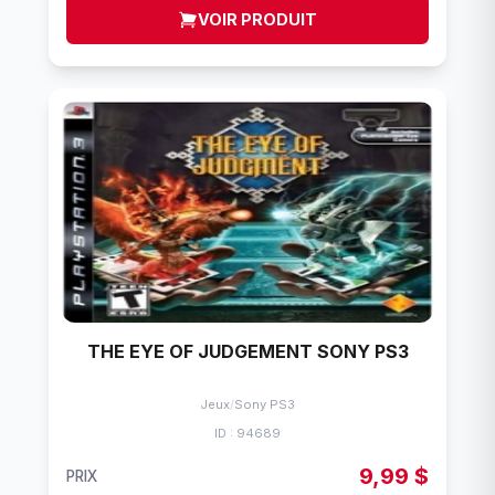
VOIR PRODUIT
THE EYE OF JUDGEMENT SONY PS3
Jeux
/
Sony PS3
ID : 94689
9,99 $
PRIX