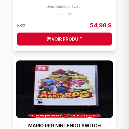
Jeux
/
Nintendo Switch
ID : 265673
54,98 $
PRIX
VOIR PRODUIT
MARIO RPG NINTENDO SWITCH