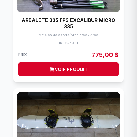
ARBALETE 335 FPS EXCALIBUR MICRO
335
Articles de sports
/
Arbaletes / Arcs
ID : 254341
775,00 $
PRIX
VOIR PRODUIT