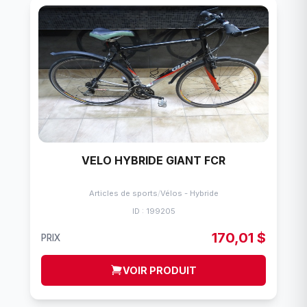
VELO HYBRIDE GIANT FCR
Articles de sports
/
Vélos - Hybride
ID : 199205
170,01 $
PRIX
VOIR PRODUIT