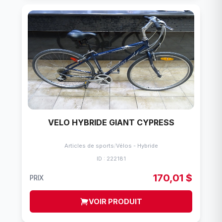
VELO HYBRIDE GIANT CYPRESS
Articles de sports
/
Vélos - Hybride
ID : 222181
170,01 $
PRIX
VOIR PRODUIT