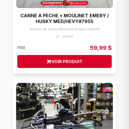
CANNE A PECHE + MOULINET EMERY /
HUSKY MED/HEVY#7955
Articles de sports
/
Moulinet et ligne a pêche
ID : 252161
59,99 $
PRIX
VOIR PRODUIT