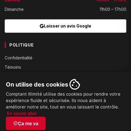
Dimanche
11h00 – 17h00
Laisser un avis Google
POLITIQUE
Confidentialité
Témoins
Gouvernance
On utilise des cookies
Conditions
Comptant Illimité utilise des cookies pour rendre votre
Expédition
expérience fluide et sécurisée. Ils nous aident à
Retours
améliorer notre site, tout en vous laissant le contrôle.
En savoir plus
verified
Ça me va
© 2026
Comptant Illimité Sherbrooke
French