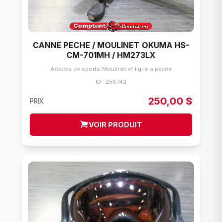
CANNE PECHE / MOULINET OKUMA HS-
CM-701MH / HM273LX
Articles de sports
/
Moulinet et ligne a pêche
ID : 258742
250,00 $
PRIX
VOIR PRODUIT