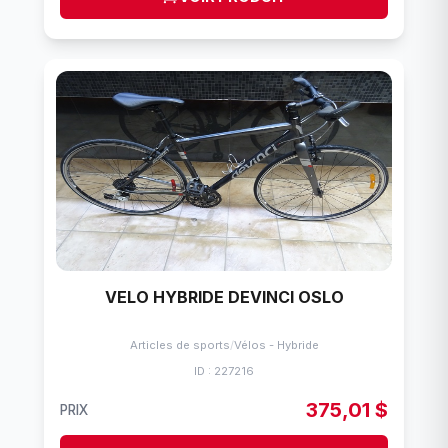
VELO HYBRIDE DEVINCI OSLO
Articles de sports
/
Vélos - Hybride
ID : 227216
375,01 $
PRIX