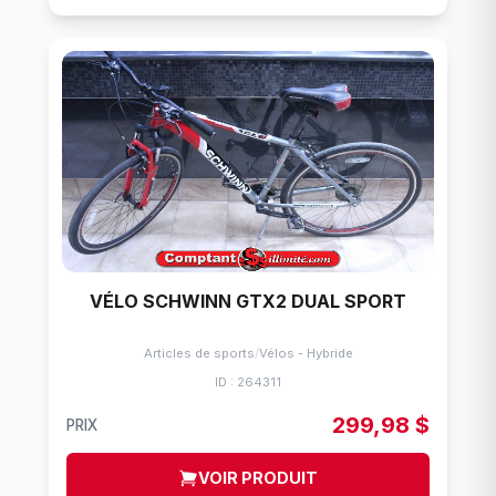
VÉLO SCHWINN GTX2 DUAL SPORT
Articles de sports
/
Vélos - Hybride
ID : 264311
299,98 $
PRIX
VOIR PRODUIT