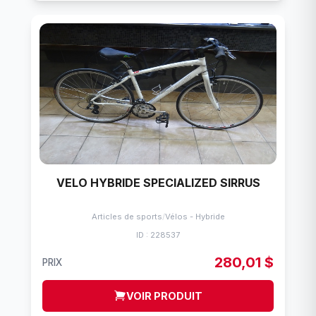
VELO HYBRIDE SPECIALIZED SIRRUS
Articles de sports
/
Vélos - Hybride
ID : 228537
280,01 $
PRIX
VOIR PRODUIT