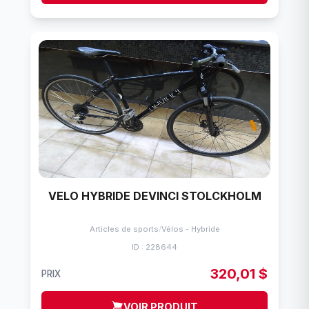
VELO HYBRIDE DEVINCI STOLCKHOLM
Articles de sports
/
Vélos - Hybride
ID : 228644
320,01 $
PRIX
VOIR PRODUIT