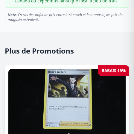
Canada ou Expédibus ainsi que local à peu de frais
Note:
En cas de conflit de prix entre le site web et le magasin, les prix du
magasin prévalent.
Plus de Promotions
RABAIS 15%