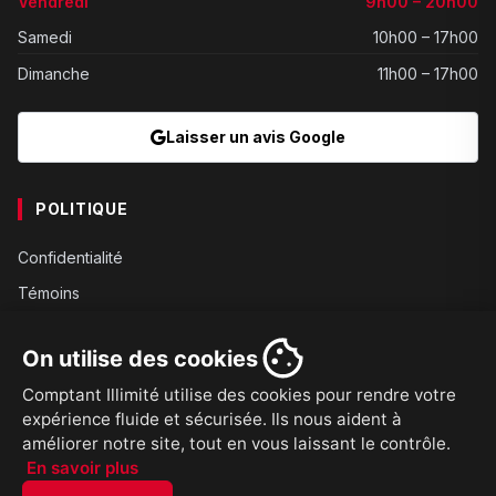
Vendredi
9h00 – 20h00
Samedi
10h00 – 17h00
Dimanche
11h00 – 17h00
Laisser un avis Google
POLITIQUE
Confidentialité
Témoins
Gouvernance
On utilise des cookies
Conditions
Comptant Illimité utilise des cookies pour rendre votre
Expédition
expérience fluide et sécurisée. Ils nous aident à
Retours
améliorer notre site, tout en vous laissant le contrôle.
En savoir plus