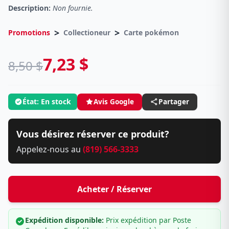
Description:
Non fournie.
>
>
Promotions
Collectioneur
Carte pokémon
7,23 $
8,50 $
État: En stock
Avis Google
Partager
Vous désirez réserver ce produit?
Appelez-nous au
(819) 566-3333
Acheter / Réserver
Expédition disponible:
Prix expédition par Poste