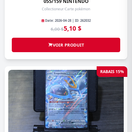
055/159 NINTENDO
Collectioneur
/
Carte pokémon
Date: 2026-04-28 | ID: 262032
5,10 $
6,00 $
VOIR PRODUIT
RABAIS 15%