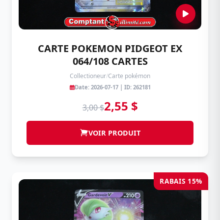
CARTE POKEMON PIDGEOT EX
064/108 CARTES
Collectioneur
/
Carte pokémon
Date: 2026-07-17 | ID: 262181
2,55 $
3,00 $
VOIR PRODUIT
RABAIS 15%