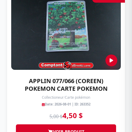
APPLIN 077/066 (COREEN)
POKEMON CARTE POKEMON
Collectioneur
/
Carte pokémon
Date: 2026-08-01 | ID: 263352
4,50 $
5,00 $
VOIR PRODUIT