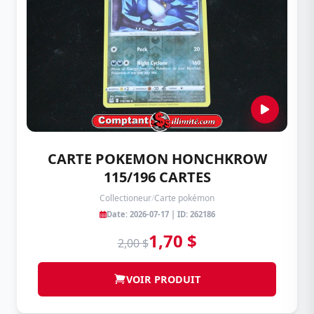
CARTE POKEMON HONCHKROW
115/196 CARTES
Collectioneur
/
Carte pokémon
Date: 2026-07-17 | ID: 262186
1,70 $
2,00 $
VOIR PRODUIT