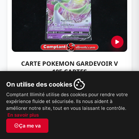
CARTE POKEMON GARDEVOIR V
105 CARTES
Collectioneur
/
Carte pokémon
On utilise des cookies
Date: 2026-07-17 | ID: 262177
Comptant Illimité utilise des cookies pour rendre votre
2,34 $
2,75 $
expérience fluide et sécurisée. Ils nous aident à
améliorer notre site, tout en vous laissant le contrôle.
En savoir plus
VOIR PRODUIT
verified
Ça me va
French