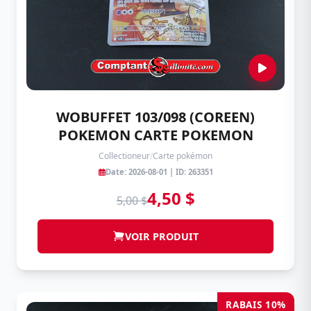
WOBUFFET 103/098 (COREEN)
POKEMON CARTE POKEMON
Collectioneur
/
Carte pokémon
Date: 2026-08-01 | ID: 263351
4,50 $
5,00 $
VOIR PRODUIT
RABAIS 10%