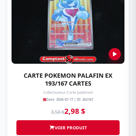
CARTE POKEMON PALAFIN EX
193/167 CARTES
Collectioneur
/
Carte pokémon
Date: 2026-07-17 | ID: 262167
2,98 $
3,50 $
VOIR PRODUIT