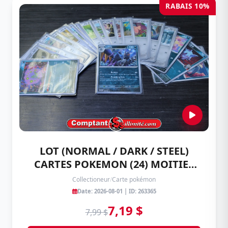
RABAIS 10%
LOT (NORMAL / DARK / STEEL)
CARTES POKEMON (24) MOITIEE
COREEN CARTE POKEMON
Collectioneur
/
Carte pokémon
Date: 2026-08-01 | ID: 263365
7,19 $
7,99 $