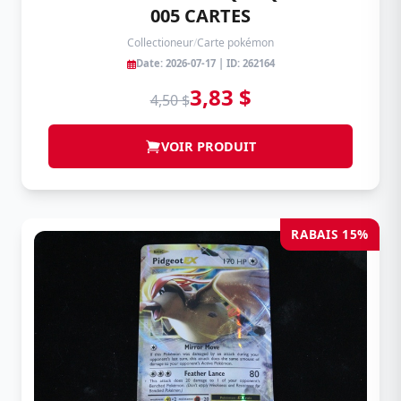
005 CARTES
Collectioneur
/
Carte pokémon
Date: 2026-07-17 | ID: 262164
3,83 $
4,50 $
VOIR PRODUIT
RABAIS 15%