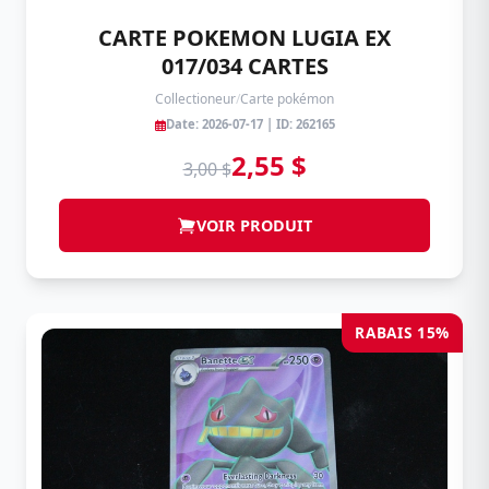
CARTE POKEMON LUGIA EX
017/034 CARTES
Collectioneur
/
Carte pokémon
Date: 2026-07-17 | ID: 262165
2,55 $
3,00 $
VOIR PRODUIT
RABAIS 15%