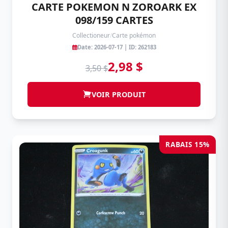
CARTE POKEMON N ZOROARK EX
098/159 CARTES
Collectioneur
/
Carte pokémon
Date: 2026-07-17 | ID: 262183
2,98 $
3,50 $
VOIR PRODUIT
RABAIS 15%