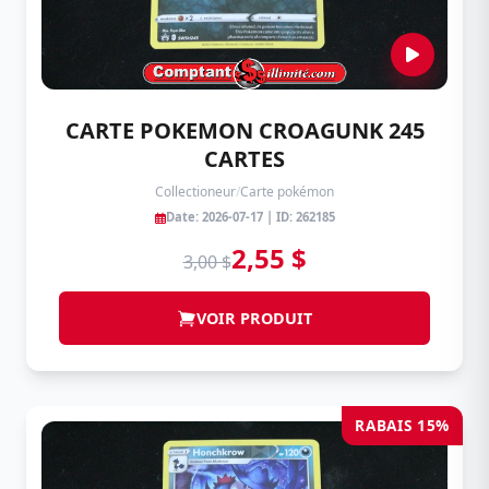
CARTE POKEMON CROAGUNK 245
CARTES
Collectioneur
/
Carte pokémon
Date: 2026-07-17 | ID: 262185
2,55 $
3,00 $
VOIR PRODUIT
RABAIS 15%