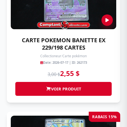
CARTE POKEMON BANETTE EX
229/198 CARTES
Collectioneur
/
Carte pokémon
Date: 2026-07-17 | ID: 262173
2,55 $
3,00 $
VOIR PRODUIT
RABAIS 15%