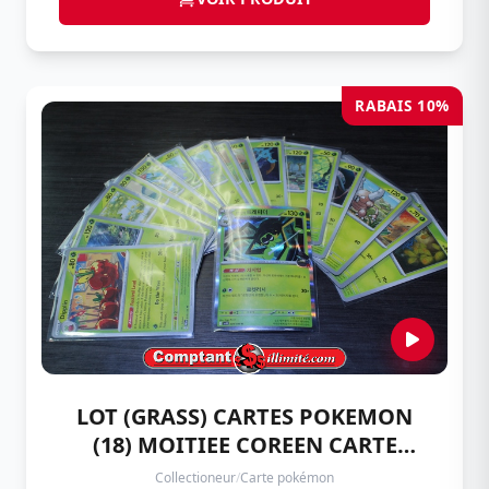
RABAIS 10%
LOT (GRASS) CARTES POKEMON
(18) MOITIEE COREEN CARTE
POKEMON
Collectioneur
/
Carte pokémon