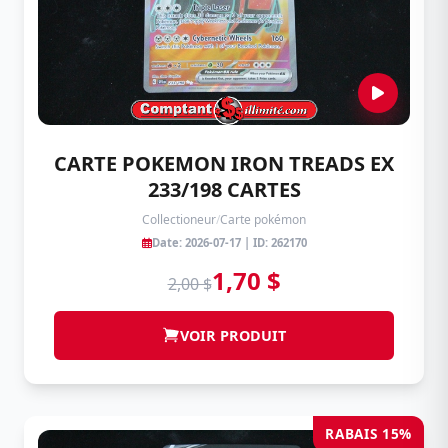
CARTE POKEMON IRON TREADS EX
233/198 CARTES
Collectioneur
/
Carte pokémon
Date: 2026-07-17 | ID: 262170
1,70 $
2,00 $
VOIR PRODUIT
RABAIS 15%