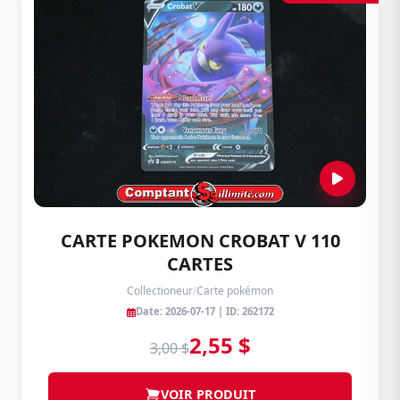
CARTE POKEMON CROBAT V 110
CARTES
Collectioneur
/
Carte pokémon
Date: 2026-07-17 | ID: 262172
2,55 $
3,00 $
VOIR PRODUIT