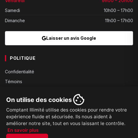
Vendredi
9h00 – 20h00
Samedi
10h00 – 17h00
Dimanche
11h00 – 17h00
Laisser un avis Google
POLITIQUE
Confidentialité
Témoins
Gouvernance
On utilise des cookies
Conditions
Comptant Illimité utilise des cookies pour rendre votre
Expédition
expérience fluide et sécurisée. Ils nous aident à
Retours
améliorer notre site, tout en vous laissant le contrôle.
En savoir plus