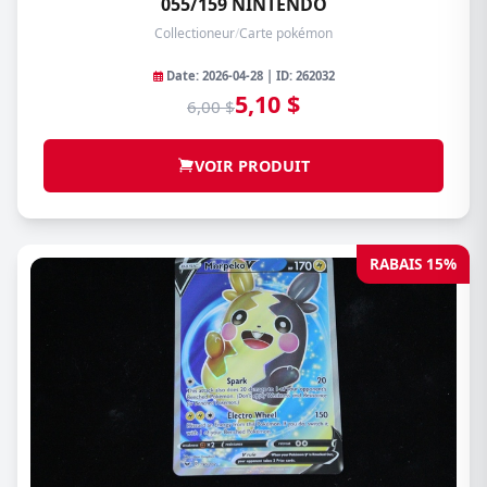
055/159 NINTENDO
Collectioneur
/
Carte pokémon
Date: 2026-04-28 | ID: 262032
5,10 $
6,00 $
VOIR PRODUIT
RABAIS 15%