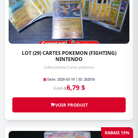
LOT (29) CARTES POKEMON (FIGHTING)
NINTENDO
Collectioneur
/
Carte pokémon
Date: 2026-03-19 | ID: 262016
6,79 $
7,99 $
VOIR PRODUIT
RABAIS 15%