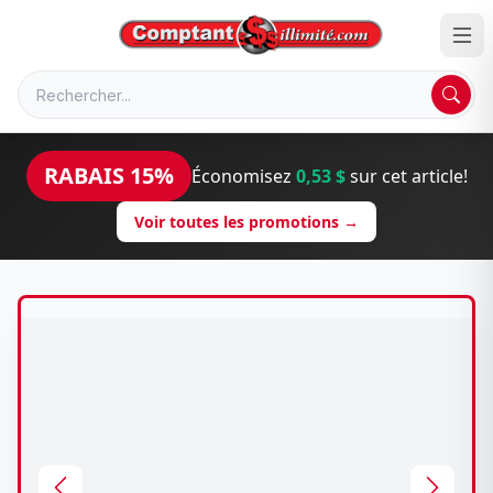
RABAIS 15%
Économisez
0,53 $
sur cet article!
Voir toutes les promotions →