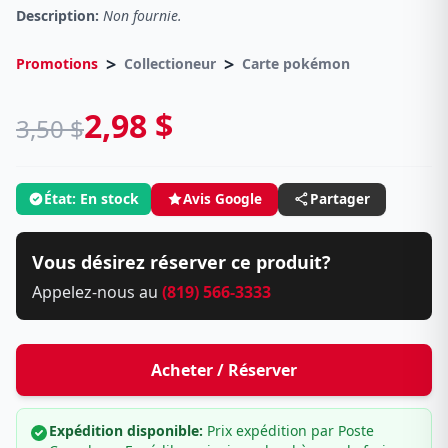
Description:
Non fournie.
>
>
Promotions
Collectioneur
Carte pokémon
2,98 $
3,50 $
État: En stock
Avis Google
Partager
Vous désirez réserver ce produit?
Appelez-nous au
(819) 566-3333
Acheter / Réserver
Expédition disponible:
Prix expédition par Poste