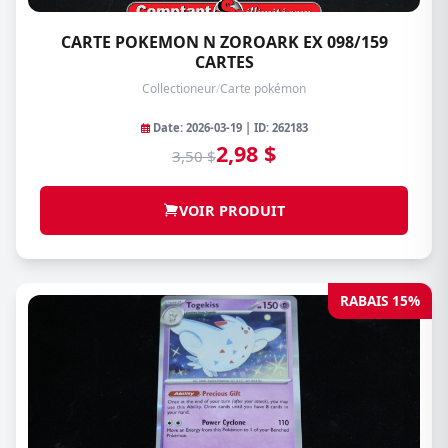
CARTE POKEMON N ZOROARK EX 098/159
CARTES
Collectioneur
/
Carte pokémon
Date: 2026-03-19 | ID: 262183
2,98 $
3,50 $
VOIR PRODUIT
RABAIS 15%