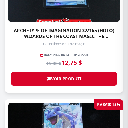
ARCHETYPE OF IMAGINATION 32/165 (HOLO)
WIZARDS OF THE COAST MAGIC THE
GATHERING
Collectioneur
/
Carte magic
Date: 2026-04-04 | ID: 262720
12,75 $
15,00 $
VOIR PRODUIT
RABAIS 15%