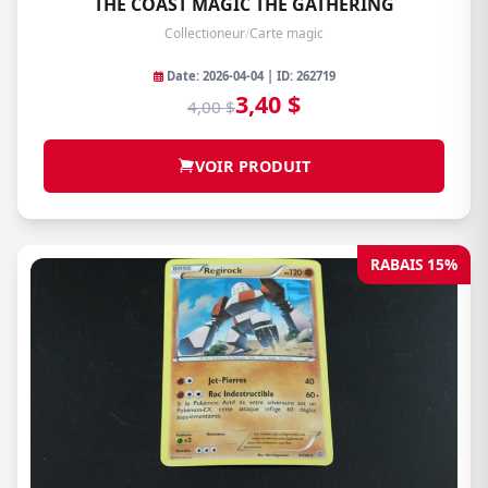
THE COAST MAGIC THE GATHERING
Collectioneur
/
Carte magic
Date: 2026-04-04 | ID: 262719
3,40 $
4,00 $
VOIR PRODUIT
RABAIS 15%