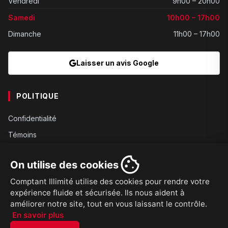
Vendredi
9h00 – 20h00
Samedi
10h00 – 17h00
Dimanche
11h00 – 17h00
Laisser un avis Google
POLITIQUE
Confidentialité
Témoins
Gouvernance
On utilise des cookies
Conditions
Comptant Illimité utilise des cookies pour rendre votre
Expédition
expérience fluide et sécurisée. Ils nous aident à
Retours
améliorer notre site, tout en vous laissant le contrôle.
En savoir plus